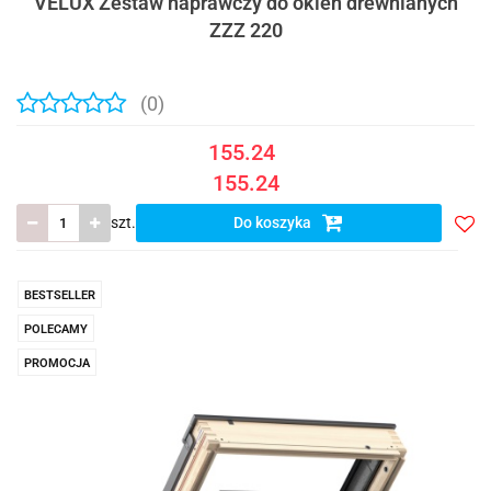
VELUX Zestaw naprawczy do okien drewnianych
ZZZ 220
(0)
155.24
155.24
szt.
Do koszyka
Do
prze
BESTSELLER
POLECAMY
PROMOCJA