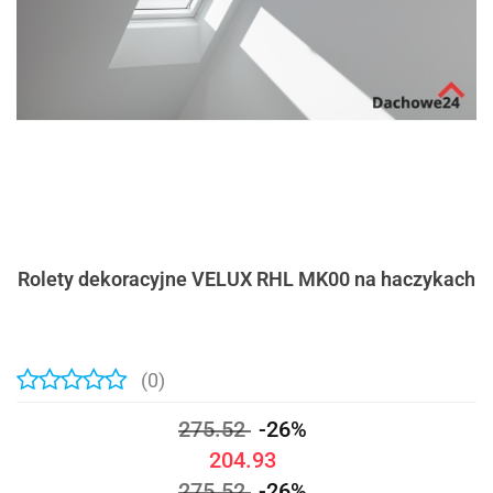
Rolety dekoracyjne VELUX RHL MK00 na haczykach
(0)
275.52
-26%
204.93
275.52
-26%