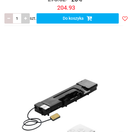
204.93
szt.
Do koszyka
Do
prze