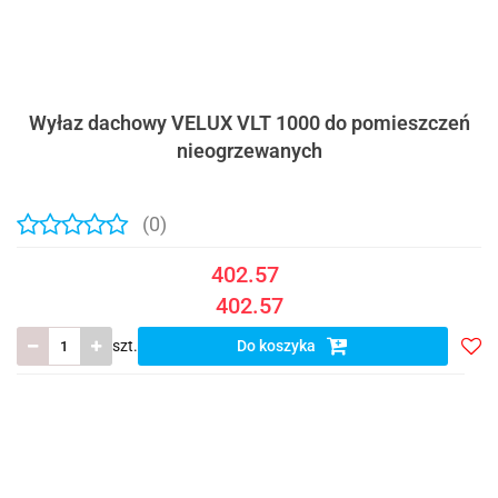
Wyłaz dachowy VELUX VLT 1000 do pomieszczeń
nieogrzewanych
(0)
402.57
402.57
szt.
Do koszyka
Do
prze