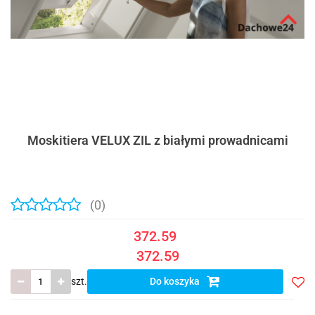
Moskitiera VELUX ZIL z białymi prowadnicami
(0)
372.59
372.59
szt.
Do koszyka
Do
prze