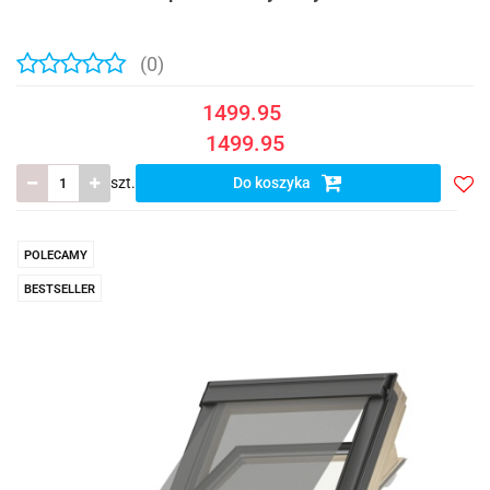
(0)
1499.95
1499.95
szt.
Do koszyka
Do
prze
POLECAMY
BESTSELLER