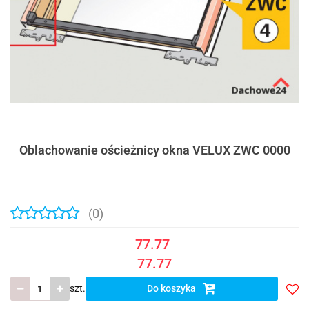
Oblachowanie ościeżnicy okna VELUX ZWC 0000
(0)
77.77
77.77
szt.
Do koszyka
Do