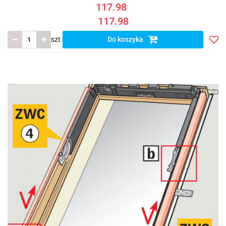
117.98
117.98
szt.
Do koszyka
Do
prze