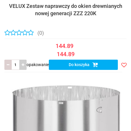
VELUX Zestaw naprawczy do okien drewnianych
nowej generacji ZZZ 220K
(0)
144.89
144.89
opakowanie
Do koszyka
Do
prze