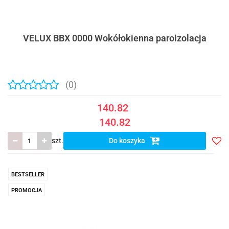
VELUX BBX 0000 Wokółokienna paroizolacja
(0)
140.82
140.82
szt.
Do koszyka
Do
prze
BESTSELLER
PROMOCJA