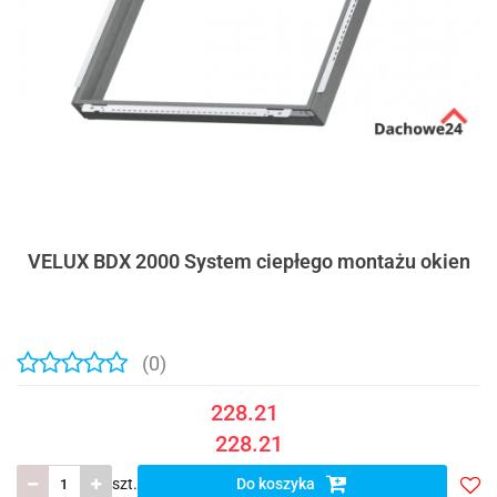
VELUX BDX 2000 System ciepłego montażu okien
(0)
228.21
228.21
szt.
Do koszyka