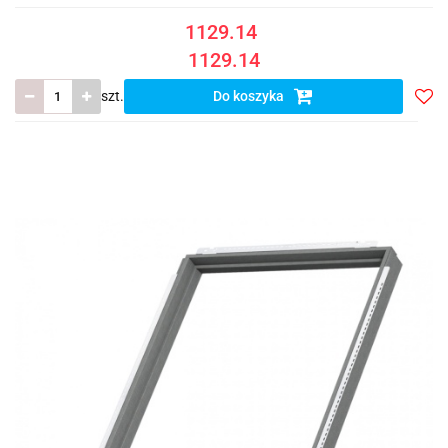
1129.14
1129.14
szt.
Do koszyka
Do
prze