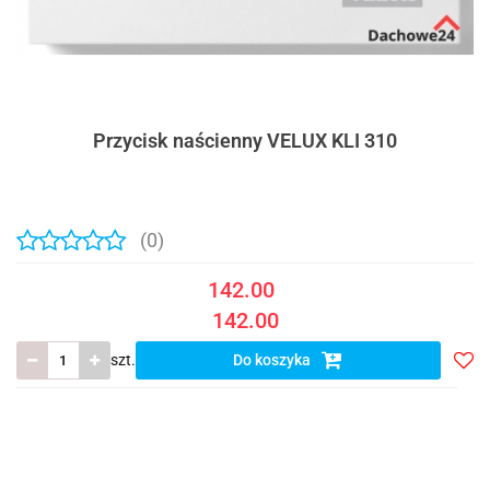
Przycisk naścienny VELUX KLI 310
(0)
142.00
142.00
szt.
Do koszyka
Do
prze