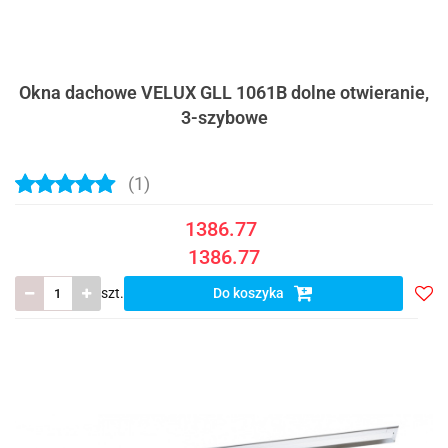
Okna dachowe VELUX GLL 1061B dolne otwieranie,
3-szybowe
(1)
1386.77
1386.77
szt.
Do koszyka
Do
prze