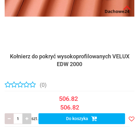
Kołnierz do pokryć wysokoprofilowanych VELUX
EDW 2000
(0)
506.82
506.82
szt.
Do koszyka
Do
prze