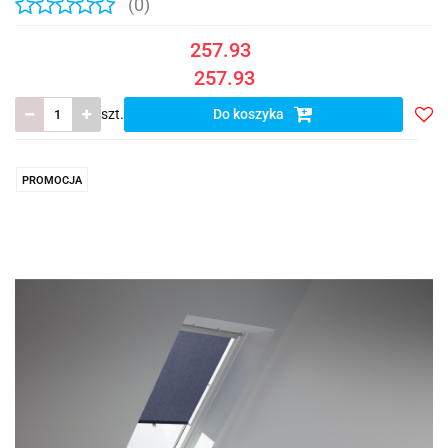
(0)
257.93
257.93
szt.
Do koszyka
Do
prze
PROMOCJA