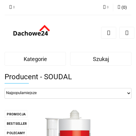
(
0
)
Zaloguj się
Zarejestruj się
Dodaj zgłoszenie
Zgody cookies
Kategorie
Szukaj
Producent - SOUDAL
PROMOCJA
BESTSELLER
POLECAMY