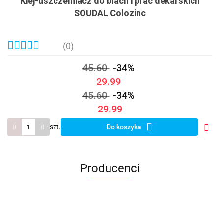
Klej-uszczelniacz do blach i prac dekarskich
SOUDAL Colozinc
(0)
45.60
-34%
29.99
45.60
-34%
29.99
szt.
Do koszyka
Do
prze
Producenci