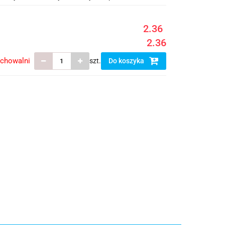
2.36
2.36
echowalni
szt.
Do koszyka