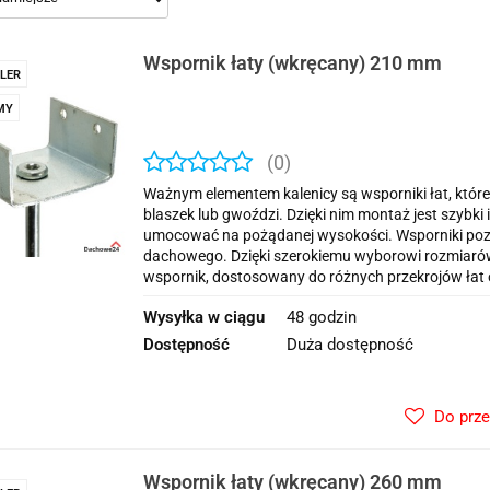
Wspornik łaty (wkręcany) 210 mm
LER
MY
(0)
Ważnym elementem kalenicy są wsporniki łat, które
blaszek lub gwoździ. Dzięki nim montaż jest szybk
umocować na pożądanej wysokości. Wsporniki poz
dachowego. Dzięki szerokiemu wyborowi rozmiaró
wspornik, dostosowany do różnych przekrojów łat 
Wysyłka w ciągu
48 godzin
Dostępność
Duża dostępność
Do prz
Wspornik łaty (wkręcany) 260 mm