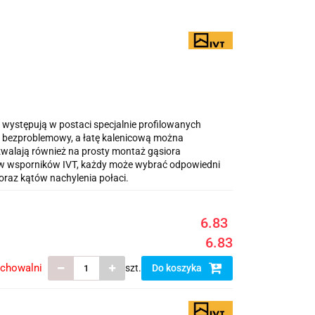
 występują w postaci specjalnie profilowanych
i i bezproblemowy, a łatę kalenicową można
walają również na prosty montaż gąsiora
w wsporników IVT, każdy może wybrać odpowiedni
oraz kątów nachylenia połaci.
6.83
6.83
echowalni
szt.
Do koszyka