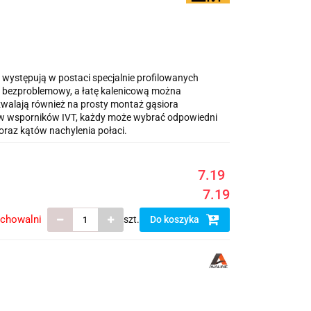
 występują w postaci specjalnie profilowanych
i i bezproblemowy, a łatę kalenicową można
walają również na prosty montaż gąsiora
w wsporników IVT, każdy może wybrać odpowiedni
oraz kątów nachylenia połaci.
7.19
7.19
echowalni
szt.
Do koszyka