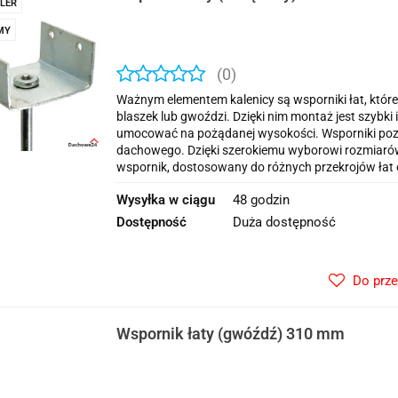
LER
MY
(0)
Ważnym elementem kalenicy są wsporniki łat, które
blaszek lub gwoździ. Dzięki nim montaż jest szybk
umocować na pożądanej wysokości. Wsporniki poz
dachowego. Dzięki szerokiemu wyborowi rozmiaró
wspornik, dostosowany do różnych przekrojów łat 
Wysyłka w ciągu
48 godzin
Dostępność
Duża dostępność
Do prz
Wspornik łaty (gwóźdź) 310 mm