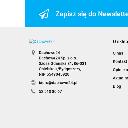
Zapisz się do Newslett
O sklep
Dachowe24
O nas
Dachowe24 Sp. z o.o.
Kontakt
Szosa Gdańska 81, 86-031
Osielsko k/Bydgoszczy,
Opinie o
NIP:5543045920
Aktualn
biuro@dachowe24.pl
Blog
52 510 80 67