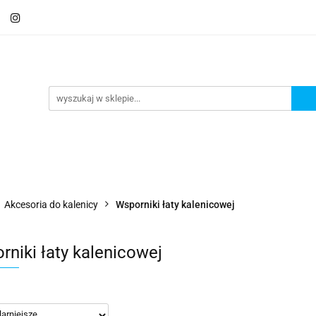
Schody
Kominki
Pokrycia
Rynny i Podsu
mbrany
Fundamenty i Zbrojene
Promocje
Kon
Usługa montażu
Blog
Odbiór osobisty
Pokrycia
Rynny i Podsufitka
Akcesoria
M
ór osobisty
Usługa montażu
Blog
Odbiór osobisty
Akcesoria do kalenicy
Wsporniki łaty kalenicowej
rniki łaty kalenicowej