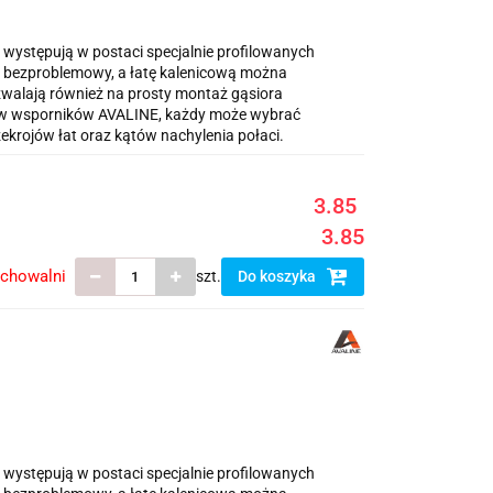
 występują w postaci specjalnie profilowanych
i i bezproblemowy, a łatę kalenicową można
walają również na prosty montaż gąsiora
ów wsporników AVALINE, każdy może wybrać
krojów łat oraz kątów nachylenia połaci.
3.85
3.85
echowalni
szt.
Do koszyka
 występują w postaci specjalnie profilowanych