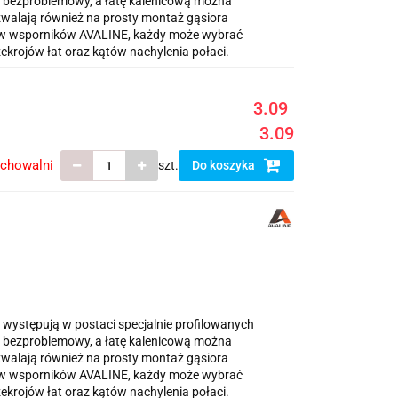
i i bezproblemowy, a łatę kalenicową można
walają również na prosty montaż gąsiora
ów wsporników AVALINE, każdy może wybrać
krojów łat oraz kątów nachylenia połaci.
3.09
3.09
echowalni
szt.
Do koszyka
 występują w postaci specjalnie profilowanych
i i bezproblemowy, a łatę kalenicową można
walają również na prosty montaż gąsiora
ów wsporników AVALINE, każdy może wybrać
krojów łat oraz kątów nachylenia połaci.