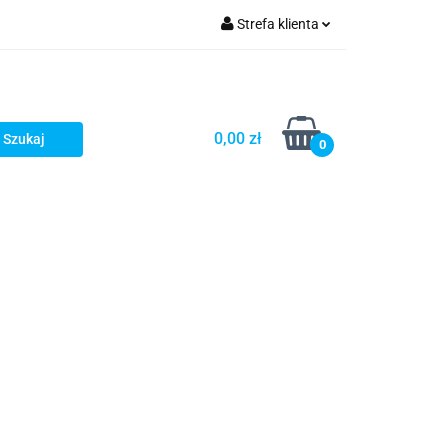
Strefa klienta
fitka
Zaloguj się
takt
Bestsellery
Zarejestruj się
Dodaj zgłoszenie
0,00 zł
0
Zgody cookies
embrany
Fundamenty i Zbrojene