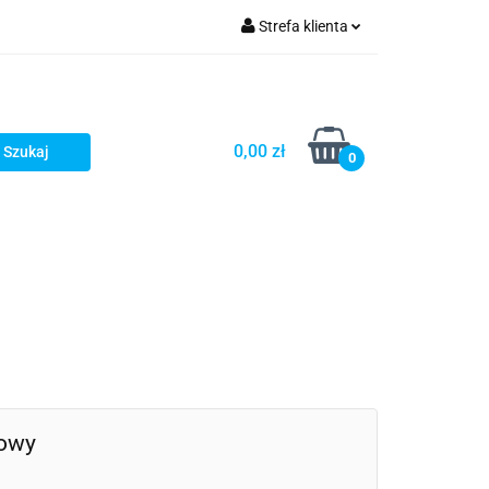
Strefa klienta
fitka
Zaloguj się
takt
Bestsellery
Zarejestruj się
Dodaj zgłoszenie
0,00 zł
0
Zgody cookies
embrany
Fundamenty i Zbrojene
towy