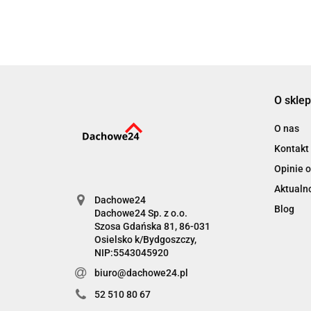
O sklep
O nas
Kontakt
Opinie o
Aktualn
Dachowe24
Blog
Dachowe24 Sp. z o.o.
Szosa Gdańska 81, 86-031
Osielsko k/Bydgoszczy,
NIP:5543045920
biuro@dachowe24.pl
52 510 80 67