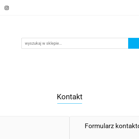
Schody
Kominki
Pokrycia
Rynny i Podsu
mbrany
Fundamenty i Zbrojene
Promocje
Kon
Usługa montażu
Blog
Odbiór osobisty
Pokrycia
Rynny i Podsufitka
Akcesoria
M
ór osobisty
Usługa montażu
Blog
Odbiór osobisty
Kontakt
Formularz kontak