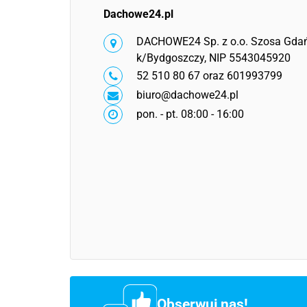
Dachowe24.pl
DACHOWE24 Sp. z o.o. Szosa Gdańs
k/Bydgoszczy, NIP 5543045920
52 510 80 67 oraz 601993799
biuro@dachowe24.pl
pon. - pt. 08:00 - 16:00
Obserwuj nas!