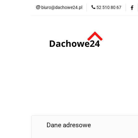
biuro@dachowe24.pl
52 510 80 67
Okna
Rolety
Akcesoria
Me
Odbiór osobisty
Okna
Rolety
Schody
Kominki
Promocje
Kontakt
Bestsellery
Odbi
Dane adresowe