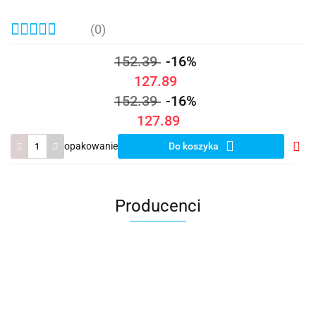
(0)
152.39
-16%
127.89
152.39
-16%
127.89
opakowanie
Do koszyka
Do
prze
Producenci