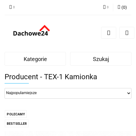
(
0
)
Zaloguj się
Zarejestruj się
Dodaj zgłoszenie
Zgody cookies
Kategorie
Szukaj
Producent - TEX-1 Kamionka
POLECAMY
BESTSELLER