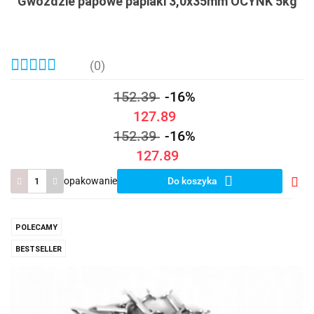
Gwoździe papowe papiaki 3,0x35mm OCYNK 5kg
(0)
152.39
-16%
127.89
152.39
-16%
127.89
opakowanie
Do koszyka
Do
prze
POLECAMY
BESTSELLER