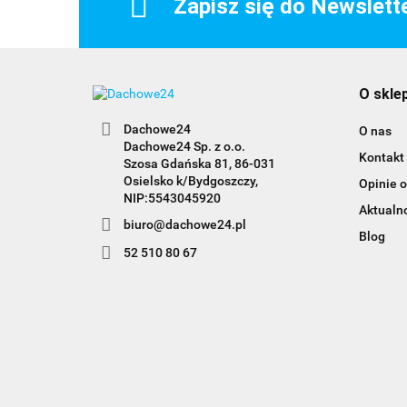
Zapisz się do Newslett
O skle
Dachowe24
O nas
Dachowe24 Sp. z o.o.
Kontakt
Szosa Gdańska 81, 86-031
Osielsko k/Bydgoszczy,
Opinie o
NIP:5543045920
Aktualn
biuro@dachowe24.pl
Blog
52 510 80 67