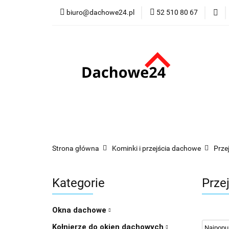
biuro@dachowe24.pl
52 510 80 67
Okna
Rolety
Membrany
Fu
Odbiór osobisty
Okna
Rolety
Schody
Kominki
Promocje
Kontakt
Bestsellery
Odbi
Strona główna
Kominki i przejścia dachowe
Prze
Kategorie
Prze
Okna dachowe
Kołnierze do okien dachowych