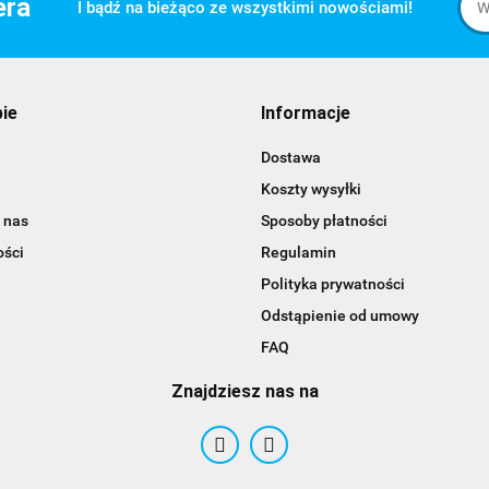
era
I bądź na bieżąco ze wszystkimi nowościami!
pie
Informacje
Dostawa
Koszty wysyłki
 nas
Sposoby płatności
ości
Regulamin
Polityka prywatności
Odstąpienie od umowy
FAQ
Znajdziesz nas na