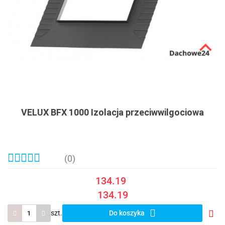
VELUX BFX 1000 Izolacja przeciwwilgociowa
(0)
134.19
134.19
szt.
Do koszyka
Do