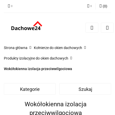
(
0
)
Zaloguj się
Zarejestruj się
Dodaj zgłoszenie
Zgody cookies
Strona główna
Kołnierze do okien dachowych
Produkty izolacyjne do okien dachowych
Wokółokienna izolacja przeciwwilgociowa
Kategorie
Szukaj
Wokółokienna izolacja
przeciwwilgociowa