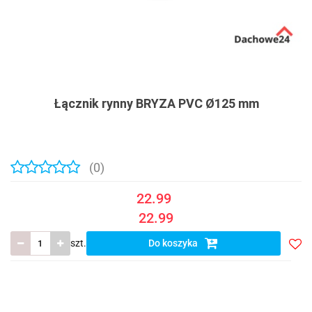
Łącznik rynny BRYZA PVC Ø125 mm
(0)
22.99
22.99
szt.
Do koszyka
Do
prze