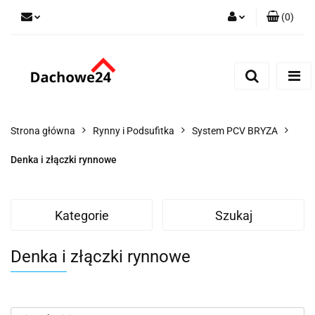
(
0
)
Zaloguj się
Zarejestruj się
Dodaj zgłoszenie
Zgody cookies
Strona główna
Rynny i Podsufitka
System PCV BRYZA
Denka i złączki rynnowe
Kategorie
Szukaj
Denka i złączki rynnowe