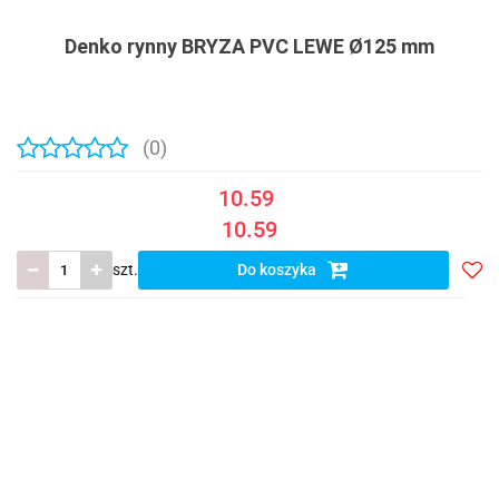
Denko rynny BRYZA PVC LEWE Ø125 mm
(0)
10.59
10.59
szt.
Do koszyka
Do
prze