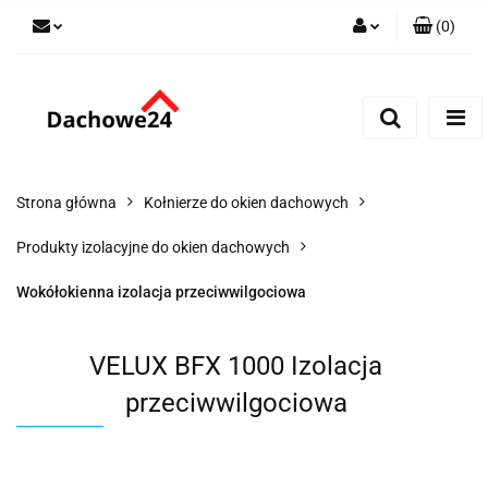
(
0
)
Zaloguj się
Zarejestruj się
Dodaj zgłoszenie
Zgody cookies
Strona główna
Kołnierze do okien dachowych
Produkty izolacyjne do okien dachowych
Wokółokienna izolacja przeciwwilgociowa
VELUX BFX 1000 Izolacja
przeciwwilgociowa