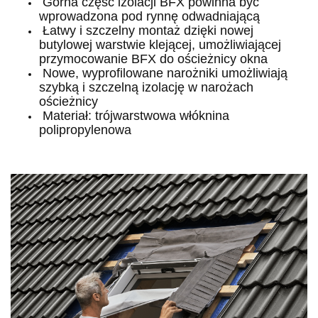
Górna część izolacji BFX powinna być
wprowadzona pod rynnę odwadniającą
Łatwy i szczelny montaż dzięki nowej
butylowej warstwie klejącej, umożliwiającej
przymocowanie BFX do ościeżnicy okna
Nowe, wyprofilowane narożniki umożliwiają
szybką i szczelną izolację w narożach
ościeżnicy
Materiał: trójwarstwowa włóknina
polipropylenowa