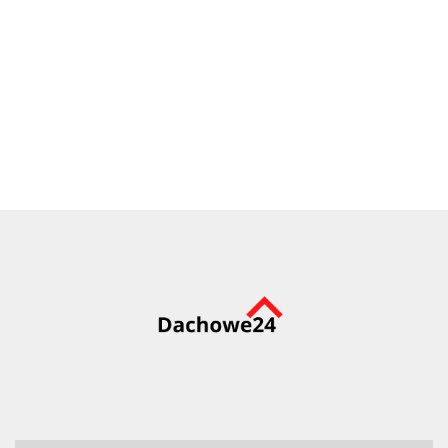
Okna dachowe VELUX GLL 1061B MK08 78x140 dolne
otwieranie, 3-szybowe
1612.80
1496.77