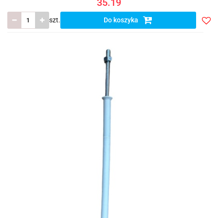
35.19
szt.
Do koszyka
Do
prze