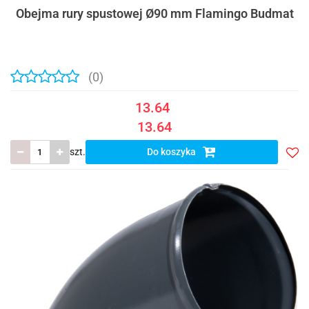
Obejma rury spustowej Ø90 mm Flamingo Budmat
(0)
13.64
13.64
szt.
Do koszyka
Do
prze