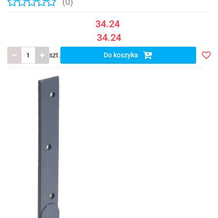
(0)
34.24
34.24
szt.
Do koszyka
Do
prze