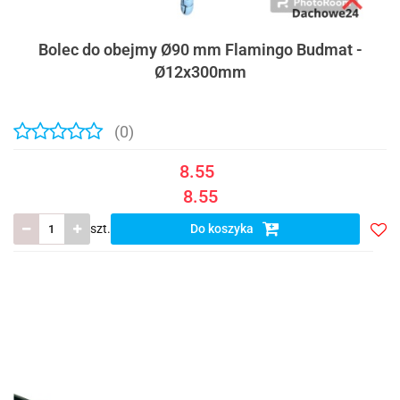
Bolec do obejmy Ø90 mm Flamingo Budmat -
Ø12x300mm
(0)
8.55
8.55
szt.
Do koszyka
Do
prze