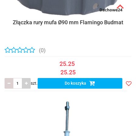
Złączka rury mufa Ø90 mm Flamingo Budmat
(0)
25.25
25.25
szt.
Do koszyka
Do
prze