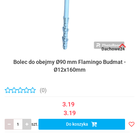
Bolec do obejmy Ø90 mm Flamingo Budmat -
Ø12x160mm
(0)
3.19
3.19
szt.
Do koszyka
Do
prze