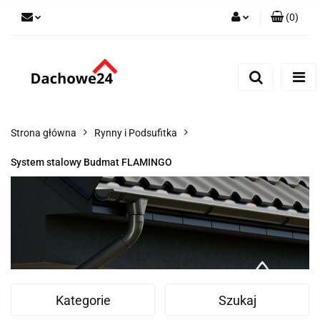
(
0
)
Zaloguj się
Zarejestruj się
Dodaj zgłoszenie
Zgody cookies
Strona główna
Rynny i Podsufitka
System stalowy Budmat FLAMINGO
Kategorie
Szukaj