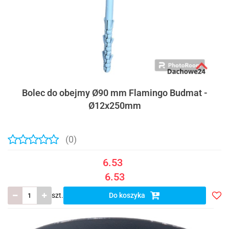
Bolec do obejmy Ø90 mm Flamingo Budmat -
Ø12x250mm
(0)
6.53
6.53
szt.
Do koszyka
Do
prze