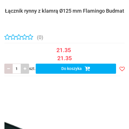
Łącznik rynny z klamrą Ø125 mm Flamingo Budmat
(0)
21.35
21.35
szt.
Do koszyka
Do
prze