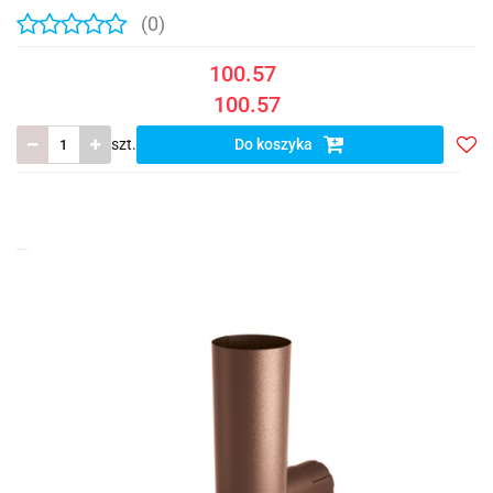
(0)
100.57
100.57
szt.
Do koszyka
Do
prze