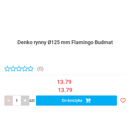
Denko rynny Ø125 mm Flamingo Budmat
(0)
13.79
13.79
szt.
Do koszyka
Do
prze