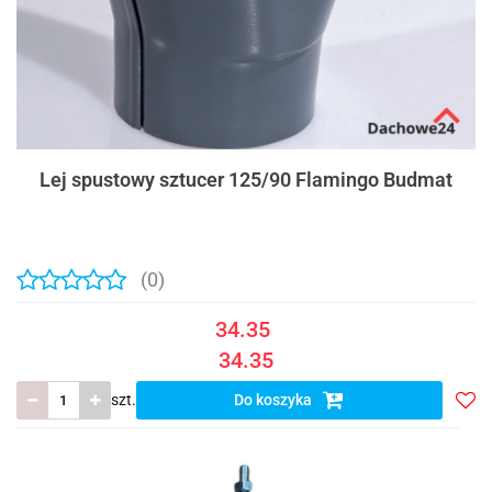
Lej spustowy sztucer 125/90 Flamingo Budmat
(0)
34.35
34.35
szt.
Do koszyka
Do
prze