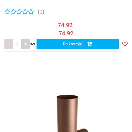
(0)
74.92
74.92
szt.
Do koszyka
Do
prze