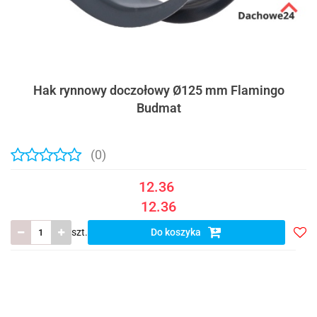
Hak rynnowy doczołowy Ø125 mm Flamingo
Budmat
(0)
12.36
12.36
szt.
Do koszyka
Do
prze