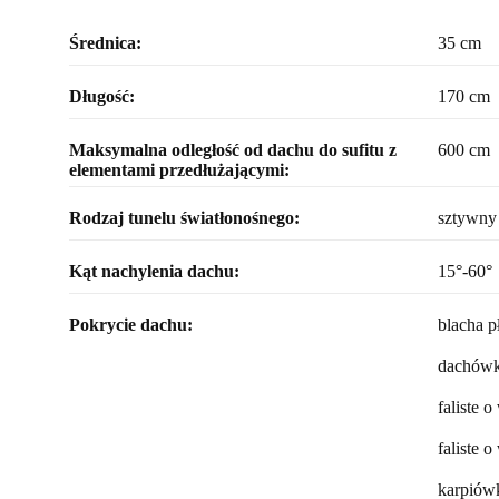
Średnica:
35 cm
Długość:
170 cm
Maksymalna odległość od dachu do sufitu z
600 cm
elementami przedłużającymi:
Rodzaj tunelu światłonośnego:
sztywny
Kąt nachylenia dachu:
15°-60°
Pokrycie dachu:
blacha 
dachówk
faliste 
faliste
karpiów