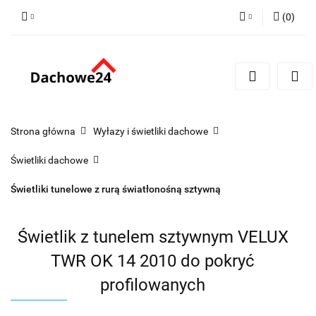
(
0
)
Zaloguj się
Zarejestruj się
Dodaj zgłoszenie
Zgody cookies
Strona główna
Wyłazy i świetliki dachowe
Świetliki dachowe
Świetliki tunelowe z rurą światłonośną sztywną
Świetlik z tunelem sztywnym VELUX
TWR OK 14 2010 do pokryć
profilowanych