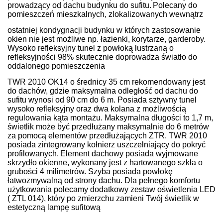
prowadzący od dachu budynku do sufitu.
Polecany do
pomieszczeń mieszkalnych, zlokalizowanych wewnątrz
ostatniej kondygnacji budynku w których zastosowanie
okien nie jest możliwe np. łazienki, korytarze, garderoby.
Wysoko refleksyjny tunel z powłoką lustrzaną o
refleksyjności 98% skutecznie doprowadza światło do
oddalonego pomieszczenia
TWR 2010 OK14 o średnicy 35 cm rekomendowany jest
do dachów, gdzie maksymalna odległość od dachu do
sufitu wynosi od 90 cm do 6 m. Posiada sztywny tunel
wysoko refleksyjny oraz dwa kolana z możliwością
regulowania kąta montażu. Maksymalna długości to 1,7 m,
świetlik może być przedłużany maksymalnie do 6 metrów
za pomocą elementów przedłużających ZTR. TWR 2010
posiada zintegrowany kołnierz uszczelniający do pokryć
profilowanych.
Element dachowy posiada wyjmowane
skrzydło okienne, wykonany jest z hartowanego szkła o
grubości 4 milimetrów. Szyba posiada powłokę
łatwozmywalną od strony dachu. Dla pełnego komfortu
użytkowania polecamy dodatkowy zestaw oświetlenia LED
( ZTL 014), który po zmierzchu zamieni Twój świetlik w
estetyczną lampę sufitową