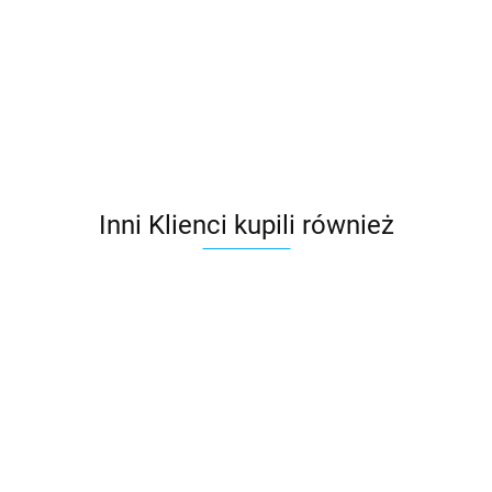
FAKRO
LED
przedłużający
tunelem
tunelem
145.59
287.72
SLO
VELUX
VELUX ZTR
sztywnym
sztywnym
257.93
1534.85
1225.35
ZTL
0K14
FAKRO SRD-Z
FAKRO SRZ
do pokryć
do pokryć
profilowanych
profilowanych
Inni Klienci kupili również
Zestaw
Element
oświetlenia