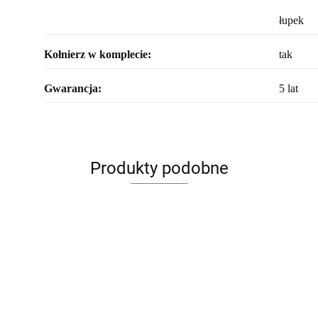
łupek
Kołnierz w komplecie:
tak
Gwarancja:
5 lat
Produkty podobne
Zestaw
Zestaw
oświetlenia
oświetl
Element
Świetlik z
Świetlik z