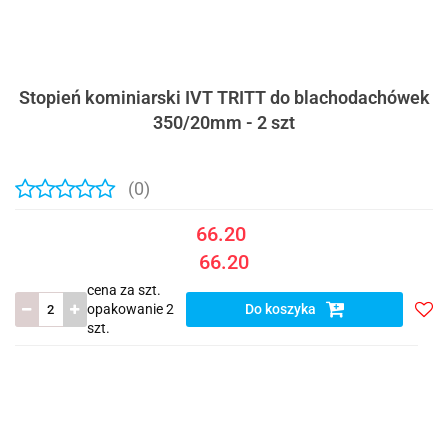
Stopień kominiarski IVT TRITT do blachodachówek
350/20mm - 2 szt
(0)
66.20
66.20
cena za szt.
opakowanie 2
Do koszyka
szt.
Do
prze