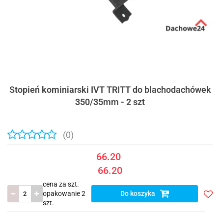
Stopień kominiarski IVT TRITT do blachodachówek
350/35mm - 2 szt
(0)
66.20
66.20
cena za szt.
opakowanie 2
Do koszyka
szt.
Do
prze