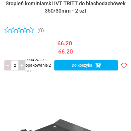
Stopień kominiarski IVT TRITT do blachodachówek
350/30mm - 2 szt
(0)
66.20
66.20
cena za szt.
opakowanie 2
Do koszyka
szt.
Do
prze