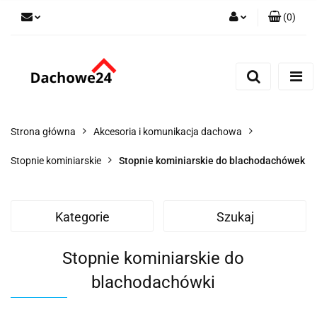
(
0
)
Zaloguj się
Zarejestruj się
Dodaj zgłoszenie
Zgody cookies
Strona główna
Akcesoria i komunikacja dachowa
Stopnie kominiarskie
Stopnie kominiarskie do blachodachówek
Kategorie
Szukaj
Stopnie kominiarskie do
blachodachówki