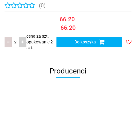
(0)
66.20
66.20
cena za szt.
opakowanie 2
Do koszyka
szt.
Do
prze
Producenci