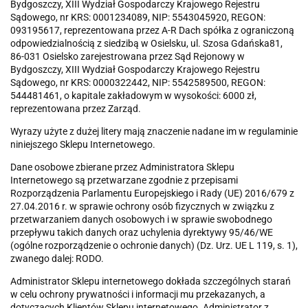
Bydgoszczy, XIII Wydział Gospodarczy Krajowego Rejestru
Sądowego, nr KRS: 0001234089, NIP: 5543045920, REGON:
093195617, reprezentowana przez A-R Dach spółka z ograniczoną
odpowiedzialnością z siedzibą w Osielsku, ul. Szosa Gdańska81,
86-031 Osielsko zarejestrowana przez Sąd Rejonowy w
Bydgoszczy, XIII Wydział Gospodarczy Krajowego Rejestru
Sądowego, nr KRS: 0000322442, NIP: 5542589500, REGON:
544481461, o kapitale zakładowym w wysokości: 6000 zł,
reprezentowana przez Zarząd.
Wyrazy użyte z dużej litery mają znaczenie nadane im w regulaminie
niniejszego Sklepu Internetowego.
Dane osobowe zbierane przez Administratora Sklepu
Internetowego są przetwarzane zgodnie z przepisami
Rozporządzenia Parlamentu Europejskiego i Rady (UE) 2016/679 z
27.04.2016 r. w sprawie ochrony osób fizycznych w związku z
przetwarzaniem danych osobowych i w sprawie swobodnego
przepływu takich danych oraz uchylenia dyrektywy 95/46/WE
(ogólne rozporządzenie o ochronie danych) (Dz. Urz. UE L 119, s. 1),
zwanego dalej: RODO.
Administrator Sklepu internetowego dokłada szczególnych starań
w celu ochrony prywatności i informacji mu przekazanych, a
dotyczących Klientów Sklepu internetowego. Administrator z