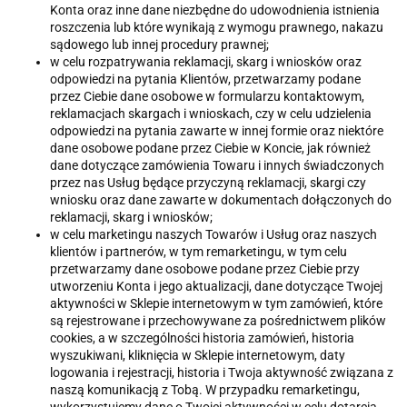
Konta oraz inne dane niezbędne do udowodnienia istnienia
roszczenia lub które wynikają z wymogu prawnego, nakazu
sądowego lub innej procedury prawnej;
w celu rozpatrywania reklamacji, skarg i wniosków oraz
odpowiedzi na pytania Klientów, przetwarzamy podane
przez Ciebie dane osobowe w formularzu kontaktowym,
reklamacjach skargach i wnioskach, czy w celu udzielenia
odpowiedzi na pytania zawarte w innej formie oraz niektóre
dane osobowe podane przez Ciebie w Koncie, jak również
dane dotyczące zamówienia Towaru i innych świadczonych
przez nas Usług będące przyczyną reklamacji, skargi czy
wniosku oraz dane zawarte w dokumentach dołączonych do
reklamacji, skarg i wniosków;
w celu marketingu naszych Towarów i Usług oraz naszych
klientów i partnerów, w tym remarketingu, w tym celu
przetwarzamy dane osobowe podane przez Ciebie przy
utworzeniu Konta i jego aktualizacji, dane dotyczące Twojej
aktywności w Sklepie internetowym w tym zamówień, które
są rejestrowane i przechowywane za pośrednictwem plików
cookies, a w szczególności historia zamówień, historia
wyszukiwani, kliknięcia w Sklepie internetowym, daty
logowania i rejestracji, historia i Twoja aktywność związana z
naszą komunikacją z Tobą. W przypadku remarketingu,
wykorzystujemy dane o Twojej aktywności w celu dotarcia