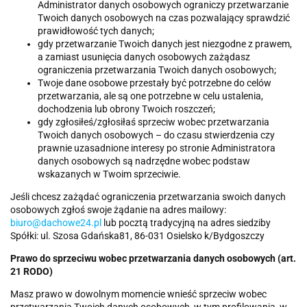
Administrator danych osobowych ograniczy przetwarzanie
Twoich danych osobowych na czas pozwalający sprawdzić
prawidłowość tych danych;
gdy przetwarzanie Twoich danych jest niezgodne z prawem,
a zamiast usunięcia danych osobowych zażądasz
ograniczenia przetwarzania Twoich danych osobowych;
Twoje dane osobowe przestały być potrzebne do celów
przetwarzania, ale są one potrzebne w celu ustalenia,
dochodzenia lub obrony Twoich roszczeń;
gdy zgłosiłeś/zgłosiłaś sprzeciw wobec przetwarzania
Twoich danych osobowych – do czasu stwierdzenia czy
prawnie uzasadnione interesy po stronie Administratora
danych osobowych są nadrzędne wobec podstaw
wskazanych w Twoim sprzeciwie.
Jeśli chcesz zażądać ograniczenia przetwarzania swoich danych
osobowych zgłoś swoje żądanie na adres mailowy:
biuro@dachowe24.pl
lub pocztą tradycyjną na adres siedziby
Spółki: ul. Szosa Gdańska81, 86-031 Osielsko k/Bydgoszczy
Prawo do sprzeciwu wobec przetwarzania danych osobowych (art.
21 RODO)
Masz prawo w dowolnym momencie wnieść sprzeciw wobec
przetwarzania Twoich danych osobowych, w tym profilowania, w