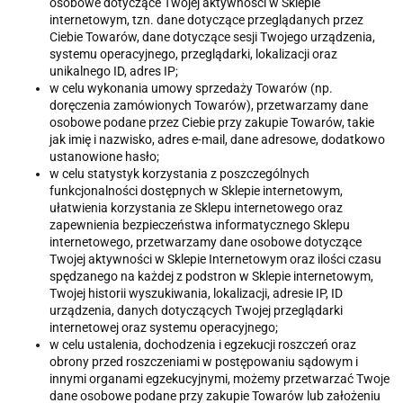
osobowe dotyczące Twojej aktywności w Sklepie
internetowym, tzn. dane dotyczące przeglądanych przez
Ciebie Towarów, dane dotyczące sesji Twojego urządzenia,
systemu operacyjnego, przeglądarki, lokalizacji oraz
unikalnego ID, adres IP;
w celu wykonania umowy sprzedaży Towarów (np.
doręczenia zamówionych Towarów), przetwarzamy dane
osobowe podane przez Ciebie przy zakupie Towarów, takie
jak imię i nazwisko, adres e-mail, dane adresowe, dodatkowo
ustanowione hasło;
w celu statystyk korzystania z poszczególnych
funkcjonalności dostępnych w Sklepie internetowym,
ułatwienia korzystania ze Sklepu internetowego oraz
zapewnienia bezpieczeństwa informatycznego Sklepu
internetowego, przetwarzamy dane osobowe dotyczące
Twojej aktywności w Sklepie Internetowym oraz ilości czasu
spędzanego na każdej z podstron w Sklepie internetowym,
Twojej historii wyszukiwania, lokalizacji, adresie IP, ID
urządzenia, danych dotyczących Twojej przeglądarki
internetowej oraz systemu operacyjnego;
w celu ustalenia, dochodzenia i egzekucji roszczeń oraz
obrony przed roszczeniami w postępowaniu sądowym i
innymi organami egzekucyjnymi, możemy przetwarzać Twoje
dane osobowe podane przy zakupie Towarów lub założeniu