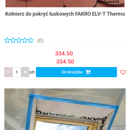
Kołnierz do pokryć łuskowych FAKRO ELV-T Thermo
(0)
334.50
334.50
szt.
Do koszyka
Do
prze