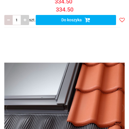
334.50
334.50
szt.
Do koszyka
Do
prze