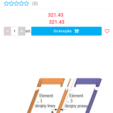
(0)
321.43
321.43
szt.
Do koszyka
Do
prze