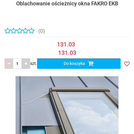
Oblachowanie ościeżnicy okna FAKRO EKB
(0)
131.03
131.03
szt.
Do koszyka
Do
prze