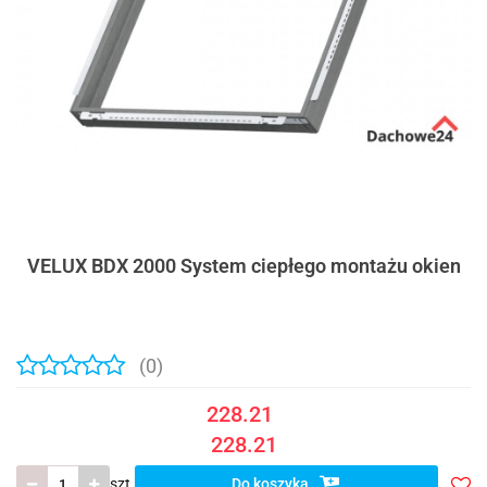
VELUX BDX 2000 System ciepłego montażu okien
(0)
228.21
228.21
szt.
Do koszyka