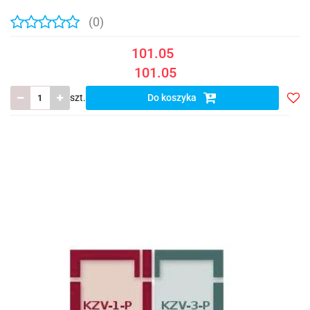
(0)
101.05
101.05
szt.
Do koszyka
Do
prze