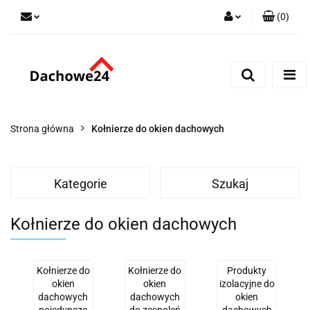
(
0
)
Zaloguj się
Zarejestruj się
Dodaj zgłoszenie
Zgody cookies
Strona główna
Kołnierze do okien dachowych
Kategorie
Szukaj
Kołnierze do okien dachowych
Kołnierze do
Kołnierze do
Produkty
okien
okien
izolacyjne do
dachowych
dachowych
okien