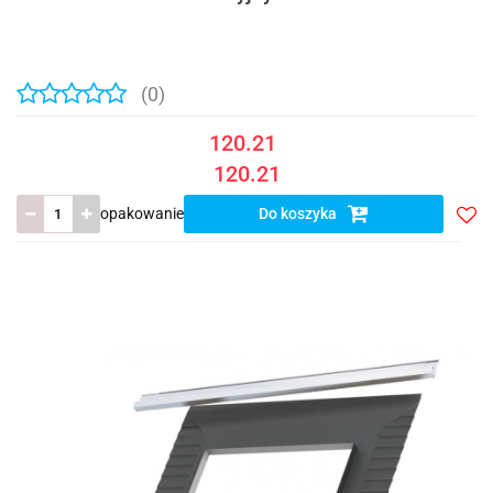
(0)
120.21
120.21
opakowanie
Do koszyka
Do
prze