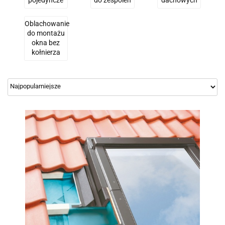
pojedyncze
do zespoleń
dachowych
Oblachowanie
do montażu
okna bez
kołnierza