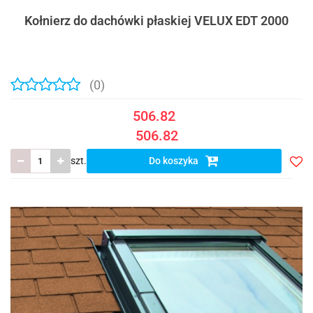
Kołnierz do dachówki płaskiej VELUX EDT 2000
(0)
506.82
506.82
szt.
Do koszyka
Do
prze