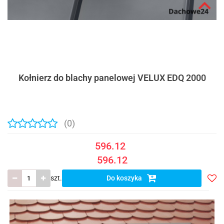
Kołnierz do blachy panelowej VELUX EDQ 2000
(0)
596.12
596.12
szt.
Do koszyka
Do
prze