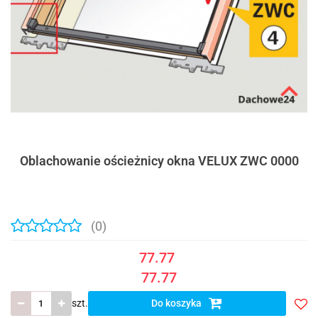
Oblachowanie ościeżnicy okna VELUX ZWC 0000
(0)
77.77
77.77
szt.
Do koszyka