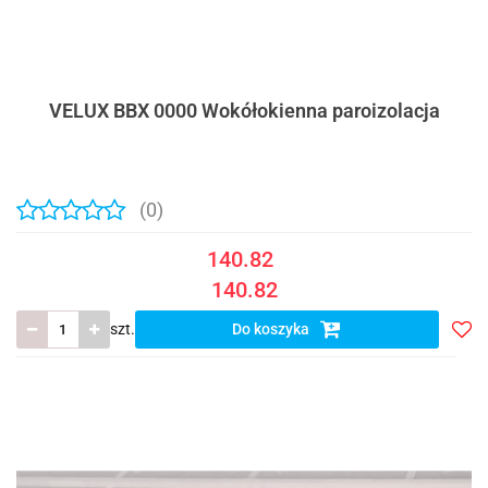
VELUX BBX 0000 Wokółokienna paroizolacja
(0)
140.82
140.82
szt.
Do koszyka
Do
prze