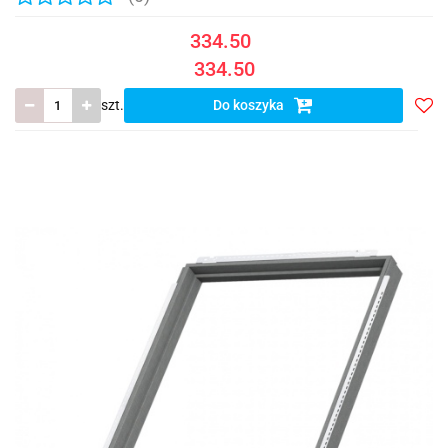
334.50
334.50
szt.
Do koszyka
Do
prze