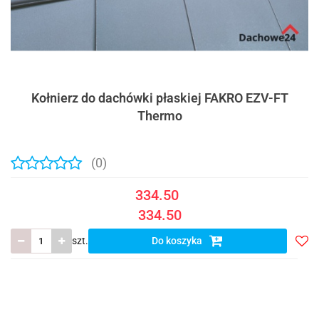
Kołnierz do dachówki płaskiej FAKRO EZV-FT
Thermo
(0)
334.50
334.50
szt.
Do koszyka
Do
prze