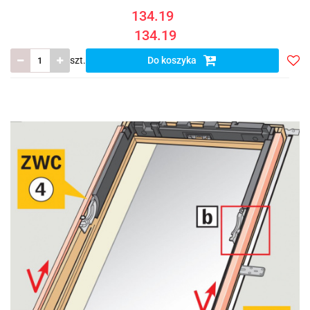
134.19
134.19
szt.
Do koszyka
Do
prze