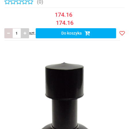
(0)
174.16
174.16
szt.
Do koszyka
Do
prze