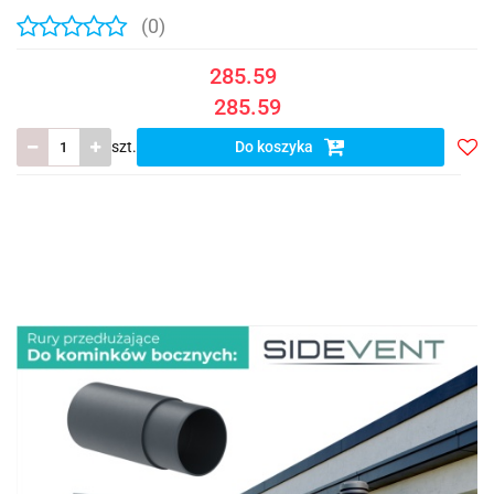
(0)
285.59
285.59
szt.
Do koszyka
Do
prze