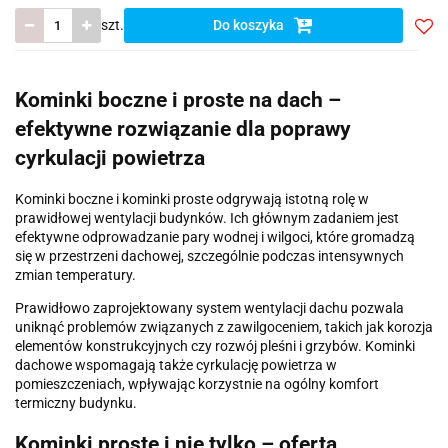
szt.
Do koszyka
Do
prze
Kominki boczne i proste na dach –
efektywne rozwiązanie dla poprawy
cyrkulacji powietrza
Kominki boczne i kominki proste odgrywają istotną rolę w
prawidłowej wentylacji budynków. Ich głównym zadaniem jest
efektywne odprowadzanie pary wodnej i wilgoci, które gromadzą
się w przestrzeni dachowej, szczególnie podczas intensywnych
zmian temperatury.
Prawidłowo zaprojektowany system wentylacji dachu pozwala
uniknąć problemów związanych z zawilgoceniem, takich jak korozja
elementów konstrukcyjnych czy rozwój pleśni i grzybów. Kominki
dachowe wspomagają także cyrkulację powietrza w
pomieszczeniach, wpływając korzystnie na ogólny komfort
termiczny budynku.
Kominki proste i nie tylko – oferta