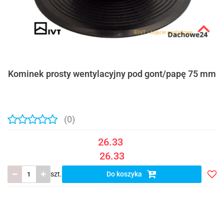
Kominek prosty wentylacyjny pod gont/papę 75 mm
(0)
26.33
26.33
szt.
Do koszyka
Do
prze