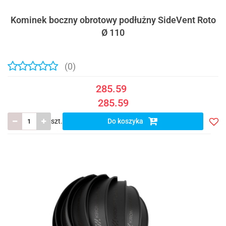
Kominek boczny obrotowy podłużny SideVent Roto
Ø 110
(0)
285.59
285.59
szt.
Do koszyka
Do
prze