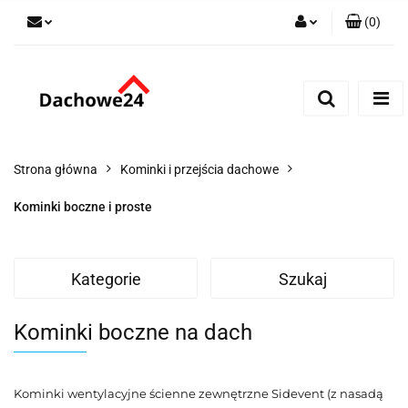
(
0
)
Zaloguj się
Zarejestruj się
Dodaj zgłoszenie
Zgody cookies
Strona główna
Kominki i przejścia dachowe
Kominki boczne i proste
Kategorie
Szukaj
Kominki boczne na dach
Kominki wentylacyjne ścienne zewnętrzne
Sidevent (z nasadą