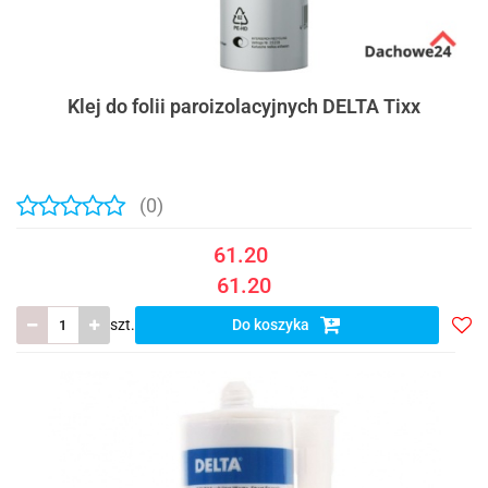
Klej do folii paroizolacyjnych DELTA Tixx
(0)
61.20
61.20
szt.
Do koszyka
Do
prze