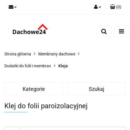
(
0
)
Zaloguj się
Zarejestruj się
Dodaj zgłoszenie
Zgody cookies
Strona główna
Membrany dachowe
Dodatki do folii i membran
Kleje
Kategorie
Szukaj
Klej do folii paroizolacyjnej