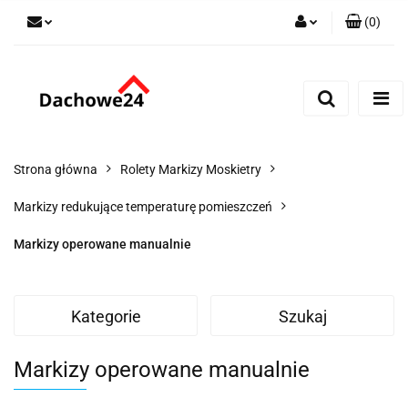
(
0
)
Zaloguj się
Zarejestruj się
Dodaj zgłoszenie
Zgody cookies
Strona główna
Rolety Markizy Moskietry
Markizy redukujące temperaturę pomieszczeń
Markizy operowane manualnie
Kategorie
Szukaj
Markizy operowane manualnie