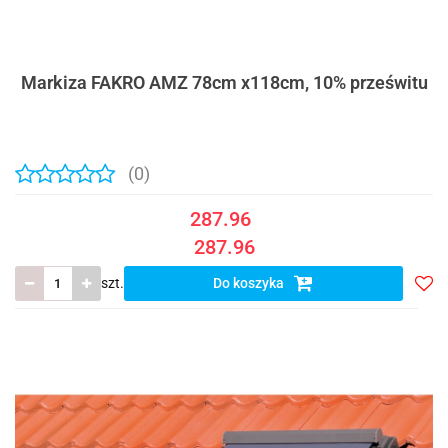
Markiza FAKRO AMZ 78cm x118cm, 10% prześwitu
(0)
287.96
287.96
szt.
Do koszyka
Do
prze