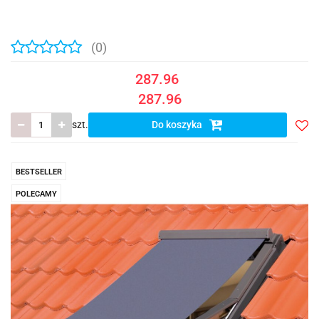
(0)
287.96
287.96
szt.
Do koszyka
Do
prze
BESTSELLER
POLECAMY