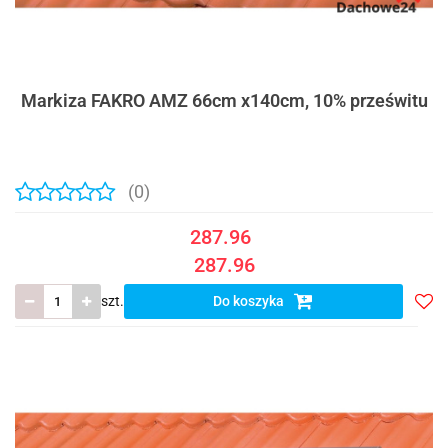
Markiza FAKRO AMZ 66cm x140cm, 10% prześwitu
(0)
287.96
287.96
szt.
Do koszyka
Do
prze