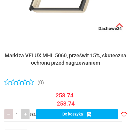
Markiza VELUX MHL 5060, prześwit 15%, skuteczna
ochrona przed nagrzewaniem
(0)
258.74
258.74
szt.
Do koszyka
Do
prze