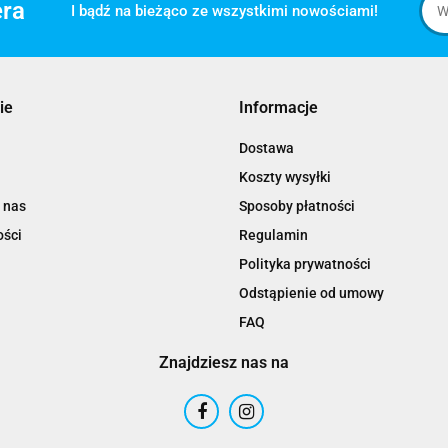
era
I bądź na bieżąco ze wszystkimi nowościami!
ie
Informacje
Dostawa
Koszty wysyłki
 nas
Sposoby płatności
ości
Regulamin
Polityka prywatności
Odstąpienie od umowy
FAQ
Znajdziesz nas na