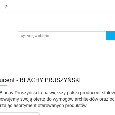
Schody
Kominki
Pokrycia
Rynny i Podsu
mbrany
Fundamenty i Zbrojene
Promocje
Kon
Usługa montażu
Blog
Odbiór osobisty
Pokrycia
Rynny i Podsufitka
Akcesoria
M
ór osobisty
Usługa montażu
Blog
Odbiór osobisty
ucent - BLACHY PRUSZYŃSKI
Blachy Pruszyński to największy polski producent stalo
owujemy swoją ofertę do wymogów architektów oraz oc
rzając asortyment oferowanych produktów.