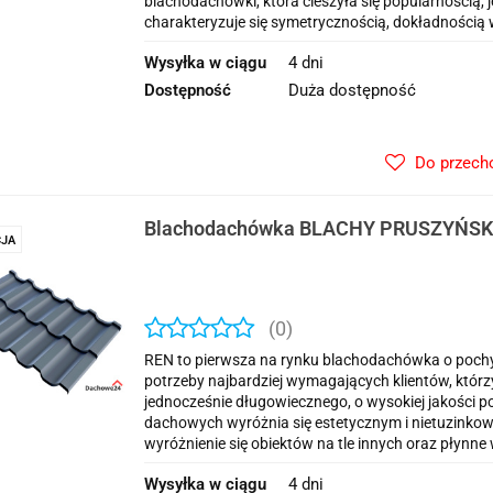
blachodachówki, która cieszyła się popularnością,
charakteryzuje się symetrycznością, dokładności
Wysyłka w ciągu
4 dni
Dostępność
Duża dostępność
Do przech
Blachodachówka BLACHY PRUSZYŃSKI
JA
(0)
REN to pierwsza na rynku blachodachówka o pochyl
potrzeby najbardziej wymagających klientów, któr
jednocześnie długowiecznego, o wysokiej jakości 
dachowych wyróżnia się estetycznym i nietuzinkow
wyróżnienie się obiektów na tle innych oraz płyn
Wysyłka w ciągu
4 dni