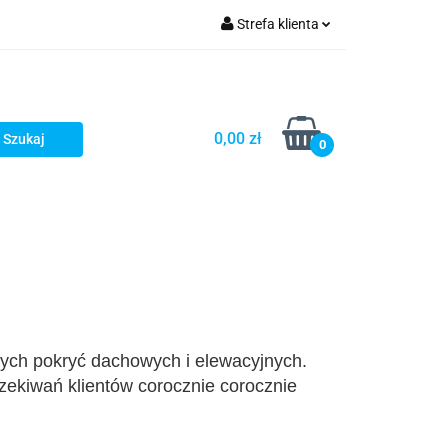
Strefa klienta
fitka
Zaloguj się
takt
Bestsellery
Zarejestruj się
Dodaj zgłoszenie
0,00 zł
0
Zgody cookies
embrany
Fundamenty i Zbrojene
wych pokryć dachowych i elewacyjnych.
zekiwań klientów corocznie
corocznie