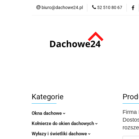
biuro@dachowe24.pl
52 510 80 67
Okna
Rolety
Akcesoria
Me
Odbiór osobisty
Okna
Rolety
Schody
Kominki
Promocje
Kontakt
Bestsellery
Odbi
Kategorie
Prod
Firma 
Okna dachowe
Dostos
Kołnierze do okien dachowych
rozsze
Wyłazy i świetliki dachowe