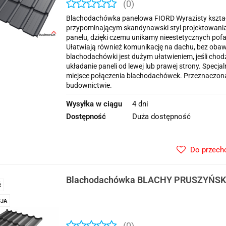
(0)
Blachodachówka panelowa FIORD Wyrazisty kszta
przypominającym skandynawski styl projektowania
panelu, dzięki czemu unikamy nieestetycznych pofa
Ułatwiają również komunikację na dachu, bez oba
blachodachówki jest dużym ułatwieniem, jeśli chodz
układanie paneli od lewej lub prawej strony. Spe
miejsce połączenia blachodachówek. Przeznaczo
budownictwie.
Wysyłka w ciągu
4 dni
Dostępność
Duża dostępność
Do przech
Blachodachówka BLACHY PRUSZYŃSKI
Ć
JA
(0)