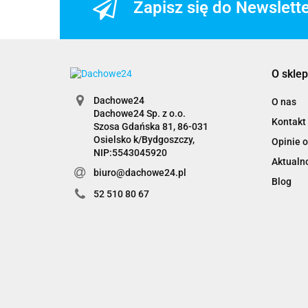
Zapisz się do Newslett
O sklep
Dachowe24
O nas
Dachowe24 Sp. z o.o.
Kontakt
Szosa Gdańska 81, 86-031
Osielsko k/Bydgoszczy,
Opinie o
NIP:5543045920
Aktualn
biuro@dachowe24.pl
Blog
52 510 80 67