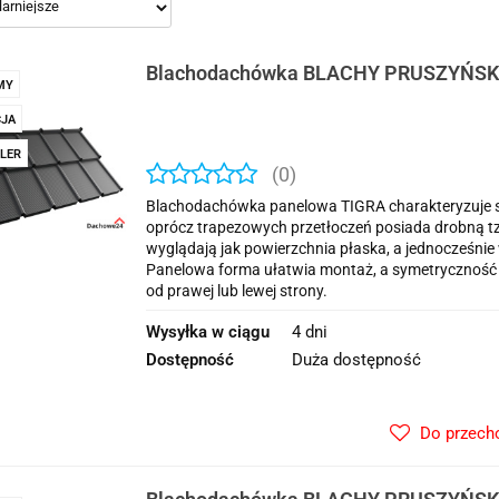
Blachodachówka BLACHY PRUSZYŃSKI
MY
JA
LER
(0)
Blachodachówka panelowa TIGRA charakteryzuje s
oprócz trapezowych przetłoczeń posiada drobną tzw.
wyglądają jak powierzchnia płaska, a jednocześni
Panelowa forma ułatwia montaż, a symetryczność
od prawej lub lewej strony.
Wysyłka w ciągu
4 dni
Dostępność
Duża dostępność
Do przech