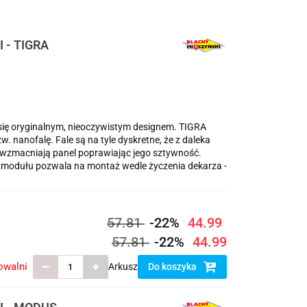
 - TIGRA
ię oryginalnym, nieoczywistym designem. TIGRA
 nanofalę. Fale są na tyle dyskretne, że z daleka
e wzmacniają panel poprawiając jego sztywność.
 modułu pozwala na montaż wedle życzenia dekarza -
57.81
-22%
44.99
57.81
-22%
44.99
owalni
Arkusz
Do koszyka