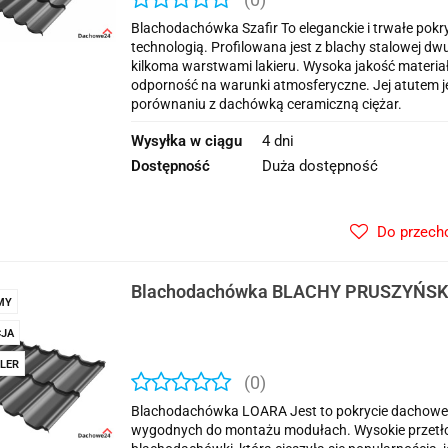
Blachodachówka Szafir To eleganckie i trwałe pokr
technologią. Profilowana jest z blachy stalowej d
kilkoma warstwami lakieru. Wysoka jakość materia
odporność na warunki atmosferyczne. Jej atutem jest
porównaniu z dachówką ceramiczną ciężar.
Wysyłka w ciągu
4 dni
Dostępność
Duża dostępność
Do przech
Blachodachówka BLACHY PRUSZYŃSKI
MY
JA
LER
(0)
Blachodachówka LOARA Jest to pokrycie dachowe 
wygodnych do montażu modułach. Wysokie przetłocz