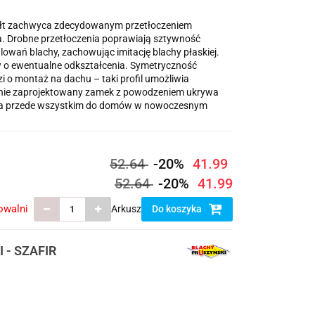
łt zachwyca zdecydowanym przetłoczeniem
. Drobne przetłoczenia poprawiają sztywność
lowań blachy, zachowując imitację blachy płaskiej.
w o ewentualne odkształcenia. Symetryczność
i o montaż na dachu – taki profil umożliwia
cjalnie zaprojektowany zamek z powodzeniem ukrywa
na przede wszystkim do domów w nowoczesnym
52.64
-20%
41.99
52.64
-20%
41.99
owalni
Arkusz
Do koszyka
 - SZAFIR