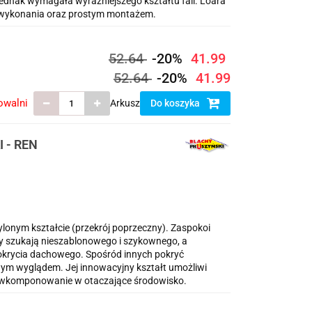
 jednak wymagała wyraźniejszego kształtu fali. Loara
ą wykonania oraz prostym montażem.
52.64
-20%
41.99
52.64
-20%
41.99
owalni
Arkusz
Do koszyka
 - REN
onym kształcie (przekrój poprzeczny). Zaspokoi
zy szukają nieszablonowego i szykownego, a
pokrycia dachowego. Spośród innych pokryć
ym wyglądem. Jej innowacyjny kształt umożliwi
ne wkomponowanie w otaczające środowisko.