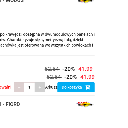
I - MODUS
o krawędzi, dostępna w dwumodułowych panelach i
 Charakteryzuje się symetryczną falą, dzięki
dachówka jest oferowana we wszystkich powłokach i
52.64
-20%
41.99
52.64
-20%
41.99
owalni
Arkusz
Do koszyka
 - FIORD