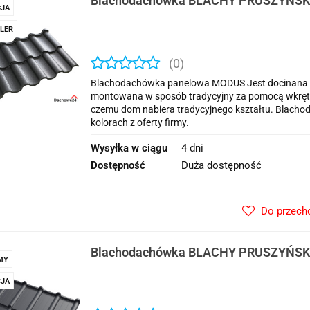
Blachodachówka BLACHY PRUSZYŃSK
JA
LER
(0)
Blachodachówka panelowa MODUS Jest docinana p
montowana w sposób tradycyjny za pomocą wkrętów.
czemu dom nabiera tradycyjnego kształtu. Blacho
kolorach z oferty firmy.
Wysyłka w ciągu
4 dni
Dostępność
Duża dostępność
Do przech
Blachodachówka BLACHY PRUSZYŃSKI
MY
JA