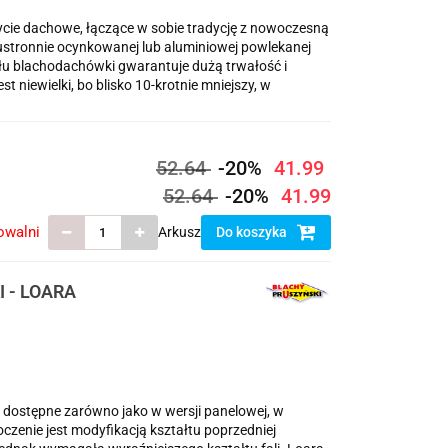
ycie dachowe, łączące w sobie tradycję z nowoczesną
wustronnie ocynkowanej lub aluminiowej powlekanej
łu blachodachówki gwarantuje dużą trwałość i
 niewielki, bo blisko 10-krotnie mniejszy, w
52.64
-20%
41.99
52.64
-20%
41.99
owalni
Arkusz
Do koszyka
 - LOARA
dostępne zarówno jako w wersji panelowej, w
enie jest modyfikacją kształtu poprzedniej