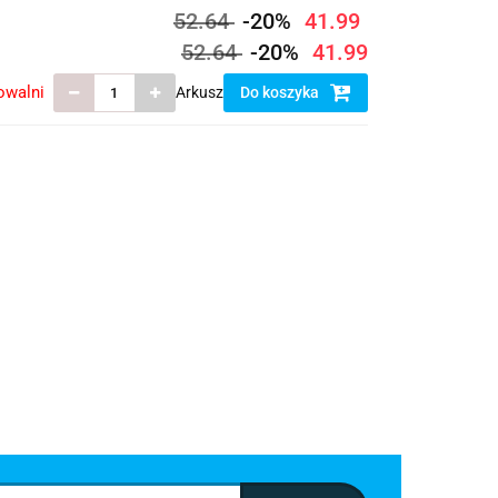
52.64
-20%
41.99
52.64
-20%
41.99
owalni
Arkusz
Do koszyka