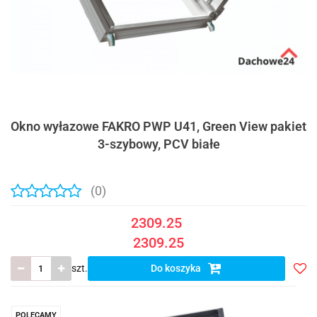
Okno wyłazowe FAKRO PWP U41, Green View pakiet
3-szybowy, PCV białe
(0)
2309.25
2309.25
szt.
Do koszyka
Do
prze
POLECAMY