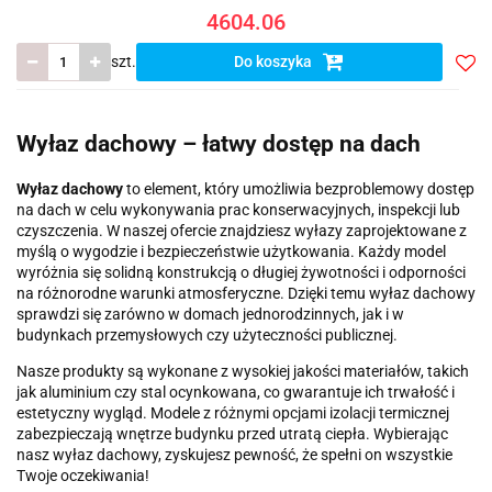
4604.06
szt.
Do koszyka
Do
prze
Wyłaz dachowy – łatwy dostęp na dach
Wyłaz dachowy
to element, który umożliwia bezproblemowy dostęp
na dach w celu wykonywania prac konserwacyjnych, inspekcji lub
czyszczenia. W naszej ofercie znajdziesz wyłazy zaprojektowane z
myślą o wygodzie i bezpieczeństwie użytkowania. Każdy model
wyróżnia się solidną konstrukcją o długiej żywotności i odporności
na różnorodne warunki atmosferyczne. Dzięki temu wyłaz dachowy
sprawdzi się zarówno w domach jednorodzinnych, jak i w
budynkach przemysłowych czy użyteczności publicznej.
Nasze produkty są wykonane z wysokiej jakości materiałów, takich
jak aluminium czy stal ocynkowana, co gwarantuje ich trwałość i
estetyczny wygląd. Modele z różnymi opcjami izolacji termicznej
zabezpieczają wnętrze budynku przed utratą ciepła. Wybierając
nasz wyłaz dachowy, zyskujesz pewność, że spełni on wszystkie
Twoje oczekiwania!