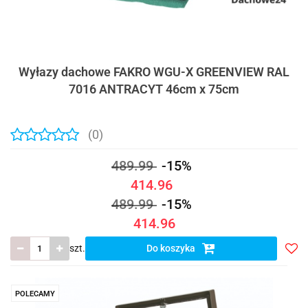
Wyłazy dachowe FAKRO WGU-X GREENVIEW RAL
7016 ANTRACYT 46cm x 75cm
(0)
489.99
-15%
414.96
489.99
-15%
414.96
szt.
Do koszyka
Do
prze
POLECAMY