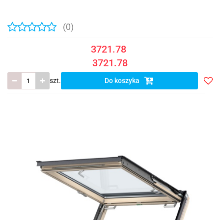
(0)
3721.78
3721.78
szt.
Do koszyka
Do
prze