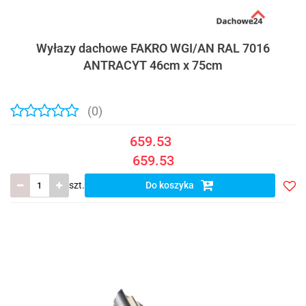
Wyłazy dachowe FAKRO WGI/AN RAL 7016
ANTRACYT 46cm x 75cm
(0)
659.53
659.53
szt.
Do koszyka
Do
prze