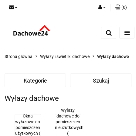
(
0
)
Zaloguj się
Zarejestruj się
Dodaj zgłoszenie
Zgody cookies
Strona główna
Wyłazy i świetliki dachowe
Wyłazy dachowe
Kategorie
Szukaj
Wyłazy dachowe
Wyłazy
Okna
dachowe do
wyłazowe do
pomieszczeń
pomieszczeń
nieużutkowych
użytkowych (
(