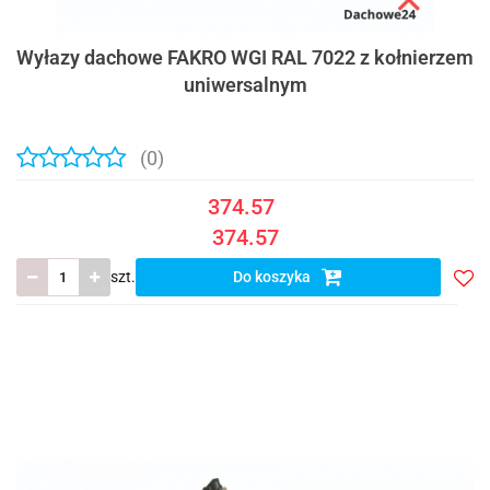
Wyłazy dachowe FAKRO WGI RAL 7022 z kołnierzem
uniwersalnym
(0)
374.57
374.57
szt.
Do koszyka
Do
prze