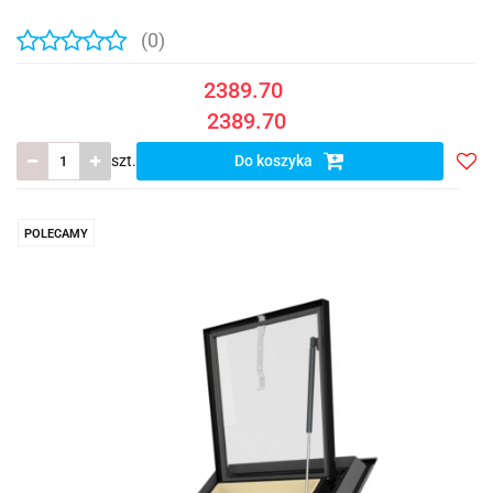
(0)
2389.70
2389.70
szt.
Do koszyka
Do
prze
POLECAMY