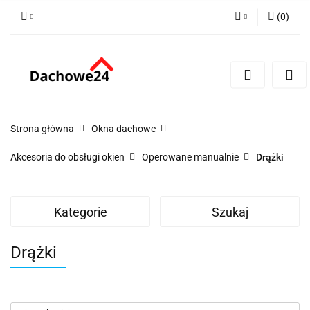
(
0
)
Zaloguj się
Zarejestruj się
Dodaj zgłoszenie
Zgody cookies
Strona główna
Okna dachowe
Akcesoria do obsługi okien
Operowane manualnie
Drążki
Kategorie
Szukaj
Drążki