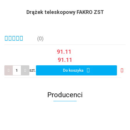
Drążek teleskopowy FAKRO ZST
(0)
91.11
91.11
szt.
Do koszyka
Do
prze
Producenci