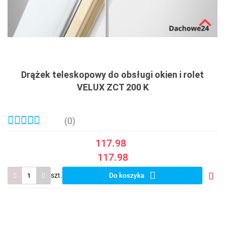
Drążek teleskopowy do obsługi okien i rolet
VELUX ZCT 200 K
(0)
117.98
117.98
szt.
Do koszyka
Do
prze