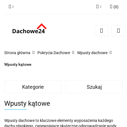
(
0
)
Zaloguj się
Zarejestruj się
Dodaj zgłoszenie
Zgody cookies
Strona główna
Pokrycia Dachowe
Wpusty dachowe
Wpusty kątowe
Kategorie
Szukaj
Wpusty kątowe
Wpusty dachowe to kluczowe elementy wyposażenia każdego
dachu płaskiego, zapewniające skuteczne odprowadzanie wody