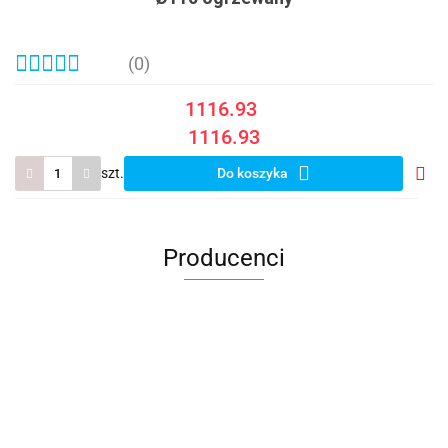
(0)
1116.93
1116.93
szt.
Do koszyka
Do
prze
Producenci