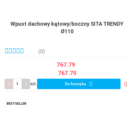
Wpust dachowy kątowy/boczny SITA TRENDY
Ø110
(0)
767.79
767.79
szt.
Do koszyka
Do
prze
BESTSELLER