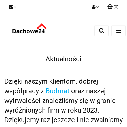
(
0
)
Zaloguj się
Zarejestruj się
Dodaj zgłoszenie
Zgody cookies
Aktualności
Dzięki naszym klientom, dobrej
współpracy z
Budmat
oraz naszej
wytrwałości znaleźliśmy się w gronie
wyróżnionych firm w roku 2023.
Dziękujemy raz jeszcze i nie zwalniamy