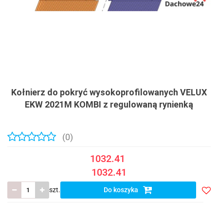
Kołnierz do pokryć wysokoprofilowanych VELUX
EKW 2021M KOMBI z regulowaną rynienką
(0)
1032.41
1032.41
szt.
Do koszyka
Do
prze