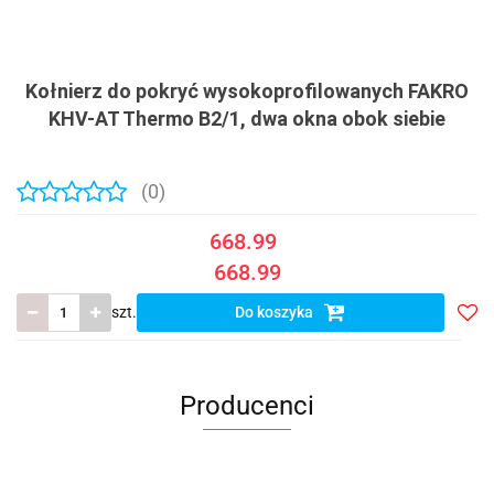
Kołnierz do pokryć wysokoprofilowanych FAKRO
KHV-AT Thermo B2/1, dwa okna obok siebie
(0)
668.99
668.99
szt.
Do koszyka
Do
prze
Producenci