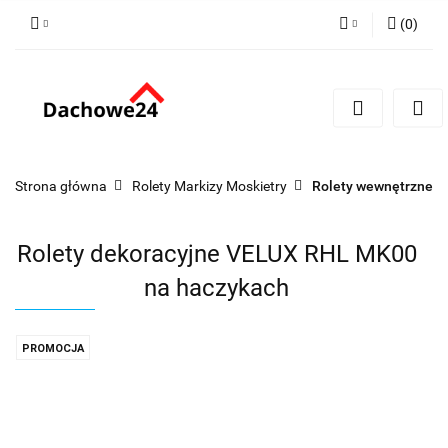
(
0
)
Zaloguj się
Zarejestruj się
Dodaj zgłoszenie
Zgody cookies
Strona główna
Rolety Markizy Moskietry
Rolety wewnętrzne
Rolety dekoracyjne VELUX RHL MK00
na haczykach
PROMOCJA