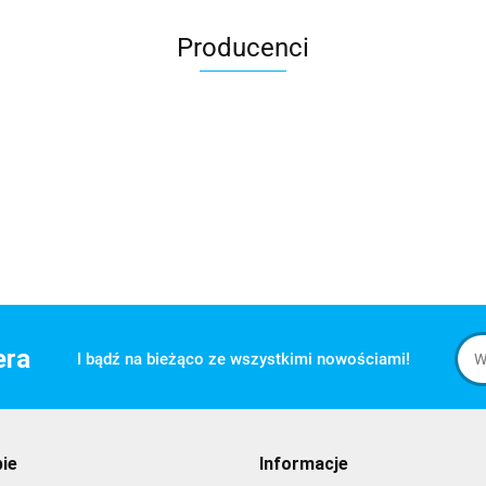
Producenci
era
I bądź na bieżąco ze wszystkimi nowościami!
pie
Informacje