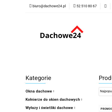
biuro@dachowe24.pl
52 510 80 67
Okna
Rolety
Membrany
Fu
Odbiór osobisty
Okna
Rolety
Schody
Kominki
Promocje
Kontakt
Bestsellery
Odbi
Kategorie
Prod
Okna dachowe
Kołnierze do okien dachowych
Wyłazy i świetliki dachowe
PROMOC