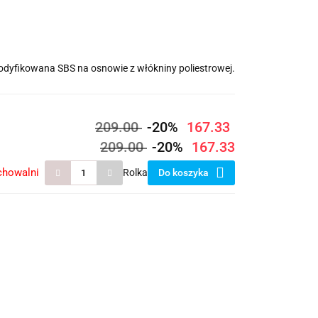
odyfikowana SBS na osnowie z włókniny poliestrowej.
209.00
-20%
167.33
209.00
-20%
167.33
chowalni
Rolka
Do koszyka