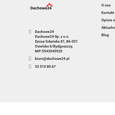
O nas
Kontakt
Opinie o
Aktualn
Dachowe24
Blog
Dachowe24 Sp. z o.o.
Szosa Gdańska 81, 86-031
Osielsko k/Bydgoszczy,
NIP:5543045920
biuro@dachowe24.pl
52 510 80 67