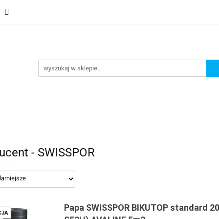
Schody
Kominki
Pokrycia
Rynny i Podsufit
ndamenty i Zbrojene
Promocje
Kontakt
Bestselle
Usługa montażu
Blog
Odbiór osobisty
Pokrycia
Rynny i Podsufitka
Akcesoria
Mem
ór osobisty
Usługa montażu
Blog
Odbiór osobisty
ucent - SWISSPOR
Papa SWISSPOR BIKUTOP standard 20
JA