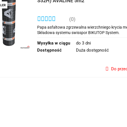
S52H) AVALINE 5m2
LER
(0)
Papa asfaltowa zgrzewalna wierzchniego krycia m
Składowa systemu swisspor BIKUTOP System.
Wysyłka w ciągu
do 3 dni
Dostępność
Duża dostępność
Do prze