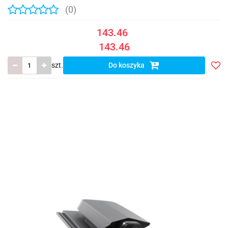
(0)
143.46
143.46
szt.
Do koszyka
Do
prze