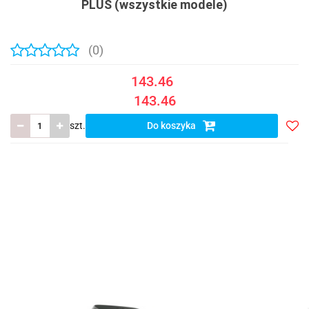
PLUS (wszystkie modele)
(0)
143.46
143.46
szt.
Do koszyka
Do
prze