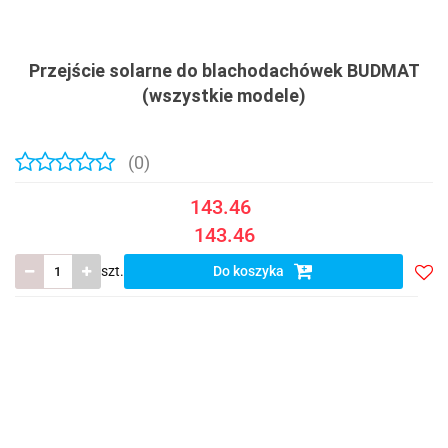
Przejście solarne do blachodachówek BUDMAT
(wszystkie modele)
(0)
143.46
143.46
szt.
Do koszyka
Do
prze