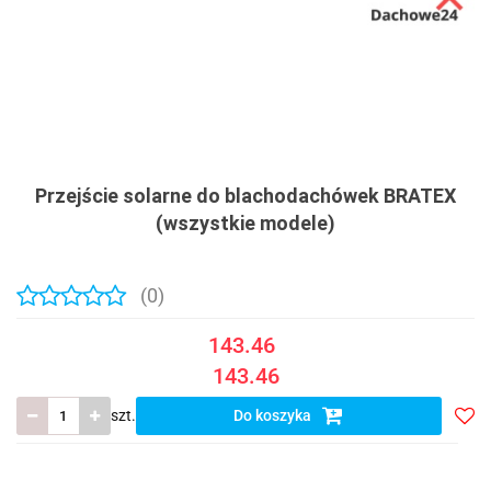
Przejście solarne do blachodachówek BRATEX
(wszystkie modele)
(0)
143.46
143.46
szt.
Do koszyka
Do
prze