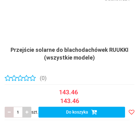
Przejście solarne do blachodachówek RUUKKI
(wszystkie modele)
(0)
143.46
143.46
szt.
Do koszyka
Do
prze