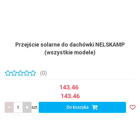
Przejście solarne do dachówki NELSKAMP
(wszystkie modele)
(0)
143.46
143.46
szt.
Do koszyka
Do
prze