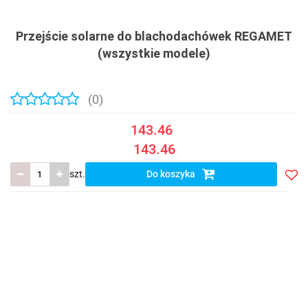
Przejście solarne do blachodachówek REGAMET
(wszystkie modele)
(0)
143.46
143.46
szt.
Do koszyka
Do
prze