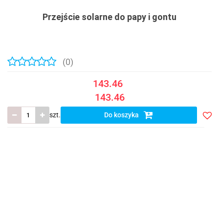
Przejście solarne do papy i gontu
(0)
143.46
143.46
szt.
Do koszyka
Do
prze