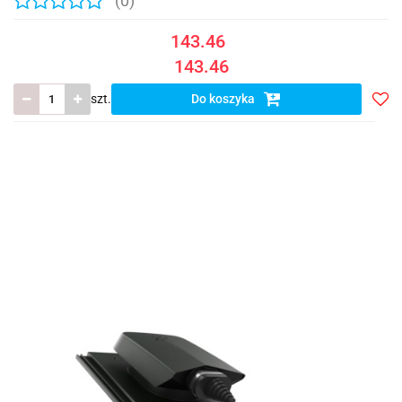
(0)
143.46
143.46
szt.
Do koszyka
Do
prze