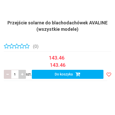
Przejście solarne do blachodachówek AVALINE
(wszystkie modele)
(0)
143.46
143.46
szt.
Do koszyka
Do
prze