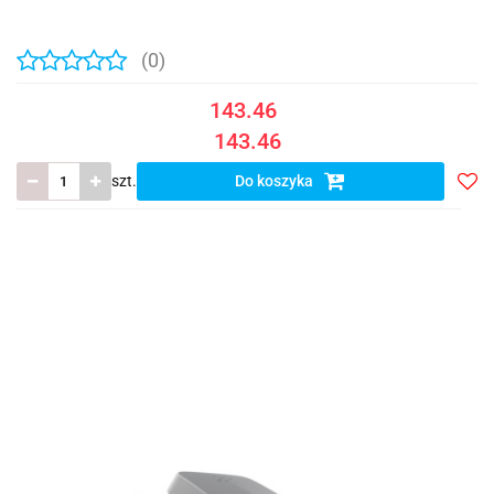
(0)
143.46
143.46
szt.
Do koszyka
Do
prze