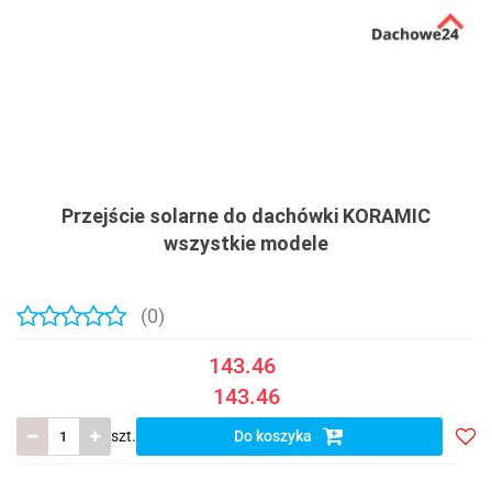
Przejście solarne do dachówki KORAMIC
wszystkie modele
(0)
143.46
143.46
szt.
Do koszyka
Do
prze