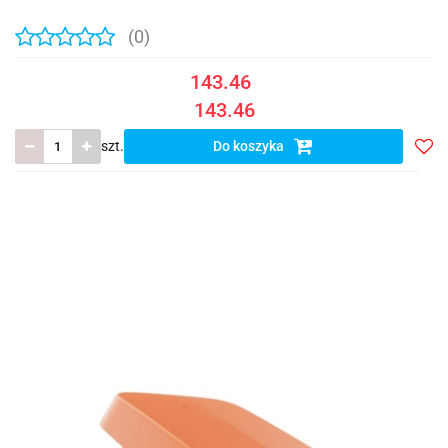
(0)
143.46
143.46
szt.
Do koszyka
Do
prze