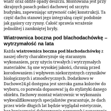
wiatr oraz obfite opady deszczu. Montowana jest przy
skrajnych pasach połaci dachowej od szczytu
budynku, zapewniając sztywność całej konstrukcji. Ta
część dachu stanowi jego integralną część podobnie
jak gąsiory czy rynny. Całość sprawia wrażenie
jednolitej i zamkniętej bryły.
Wiatrownica boczna pod blachodachówkę –
wytrzymałość na lata
Każda
wiatrownica boczna pod blachodachówkę
z
naszej oferty charakteryzuje się starannym
wykonaniem, przy użyciu trwałych i wytrzymałych
materiałów. Są one wysokiej jakości, chronią przed
korodowaniem i wpływem niekorzystnych czynników
biologicznych i atmosferycznych. Dodatkowo w
Dachowe24.pl dostępna jest szeroka gama kolorów do
wyboru, co pozwala dopasować ją do stylistyki danego
obiektu. Fachowy montaż wiatrownic w wykonaniu
wykwalifikowanych specjalistów gwarantuje, że dach
przez wiele długich lat będzie wyglądał estetycznie,
bez konieczności dokonywania poprawek i ponoszenia