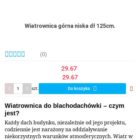
Wiatrownica górna niska dł 125cm.
(0)
29.67
29.67
szt.
Do koszyka
Do
prze
Wiatrownica do blachodachówki – czym
jest?
Każdy dach budynku, niezależnie od jego projektu,
codziennie jest narażony na oddziaływanie
niekorzystnych warunków atmosferycznych. Wiatr w