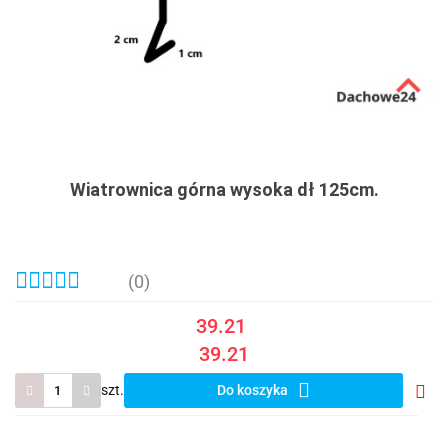
Wiatrownica górna wysoka dł 125cm.
(0)
39.21
39.21
szt.
Do koszyka
Do
prze