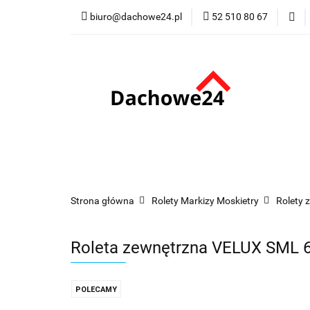
biuro@dachowe24.pl
52 510 80 67
Okna
Rolety
Membrany
Fu
Odbiór osobisty
Okna
Rolety
Schody
Kominki
Promocje
Kontakt
Bestsellery
Odbi
Strona główna
Rolety Markizy Moskietry
Rolety 
Roleta zewnętrzna VELUX SML 6
POLECAMY