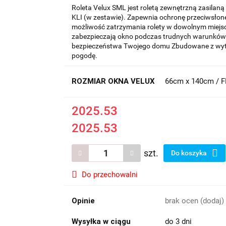
Roleta Velux SML jest roletą zewnętrzną zasilaną
KLI (w zestawie). Zapewnia ochronę przeciwsłone
możliwość zatrzymania rolety w dowolnym miejsc
zabezpieczają okno podczas trudnych warunkó
bezpieczeństwa Twojego domu Zbudowane z wytr
pogodę.
ROZMIAR OKNA VELUX
66cm x 140cm / F
2025.53
2025.53
szt.
Do koszyka
Do przechowalni
Opinie
brak ocen
(dodaj)
Wysyłka w ciągu
do 3 dni