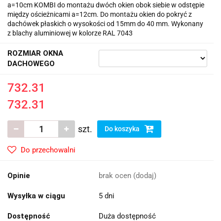
a=10cm KOMBI do montażu dwóch okien obok siebie w odstępie
między ościeżnicami a=12cm. Do montażu okien do pokryć z
dachówek płaskich o wysokości od 15mm do 40 mm. Wykonany
z blachy aluminiowej w kolorze RAL 7043
ROZMIAR OKNA
DACHOWEGO
732.31
732.31
szt.
Do koszyka
Do przechowalni
Opinie
brak ocen
(dodaj)
Wysyłka w ciągu
5 dni
Dostępność
Duża dostępność