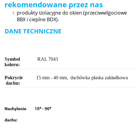
rekomendowane przez nas
produkty izolacyjne do okien (przeciwwilgociowe
BBX i cieplne BDX).
DANE TECHNICZNE
Symbol
RAL 7043
koloru:
Pokrycie
15 mm - 40 mm,
dachówka płaska zakładkowa
dachu:
Nachylenie
15
⁰
- 90
⁰
dachu: