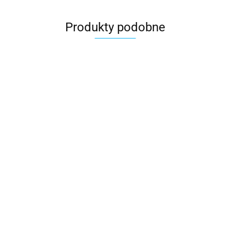
Produkty podobne
Kołnierz do
dachówki
Kołnierz do
Kołnierz do dachówki
płaskiej VELUX
dachówki płaskiej
732.31
płaskiej VELUX EKT
EKT 0003
FAKRO KZV-FT
0001E element
691.63
element skrajny
Thermo B2/1, dwa
732.31
skrajny lewy z rynną
prawy
okna obok siebie
a=10cm