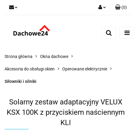
(
0
)
Zaloguj się
Zarejestruj się
Dodaj zgłoszenie
Zgody cookies
Strona główna
Okna dachowe
Akcesoria do obsługi okien
Operowane elektrycznie
Siłowniki i silniki
Solarny zestaw adaptacyjny VELUX
KSX 100K z przyciskiem naściennym
KLI