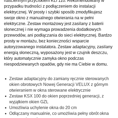
naściennym przyciskiem KLI 110. Rekomendowany w
przypadku trudności z podłączeniem do instalacji
elektrycznej. W prosty i szybki sposób zmodyfikujesz
swoje okno z manualnego otwierania na w pełni
elektryczne.
Zestaw montażowy jest zasilany z baterii
słonecznej i nie wymaga prowadzenia dodatkowych
przewodów, ani podłączania do sieci elektrycznej. Bardzo
prosty w montażu, bez konieczności wsparcie
autoryzowanego instalatora.
Zestaw adaptacyjny, zasilany
energią słoneczną, wyposażony jest w czujnik deszczu,
który automatycznie zamyka okno podczas
niespodziewanych opadów, gdy nie ma Ciebie w domu.
Zestaw adaptacyjny do zamiany ręcznie sterowanych
okien obrotowych Nowej Generacji VELUX z górnym
otwieraniem w okna sterowane elektrycznie
Zestaw KSX 100 do okien poprzedniej generacji, z
wyjątkiem okien GZL
Umożliwia uchylenie okna do 20 cm
Odłączany manualnie, co umożliwia pełny obrót okna