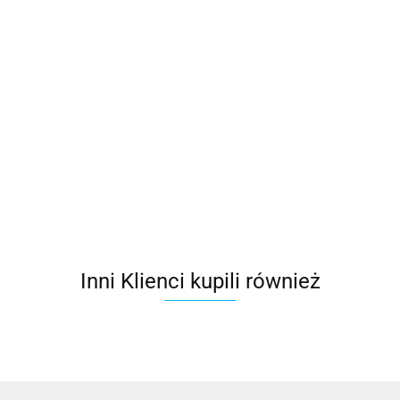
Velux
App
Zestaw
Control
537.00
startowy
KIG 300
Uniwersalny
VELUX
Silnik VELUX KMG
sterownik
1231.65
ACTIVE KIX
100K z
elektryczny
517.29
300
przyciskiem
VELUX KUX 110
1043.27
naściennym KLI
Inni Klienci kupili również