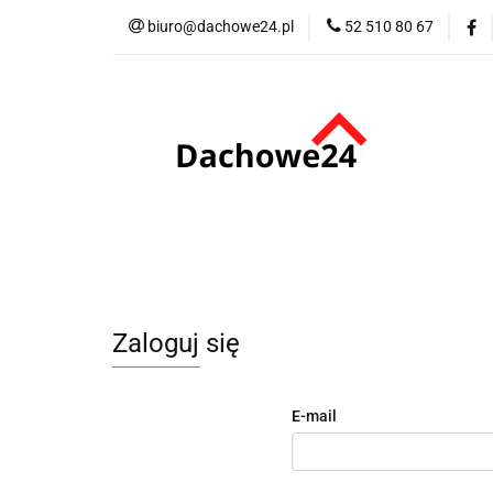
biuro@dachowe24.pl
52 510 80 67
Okna
Rolety
Akcesoria
Me
Odbiór osobisty
Okna
Rolety
Schody
Kominki
Promocje
Kontakt
Bestsellery
Odbi
Zaloguj się
E-mail