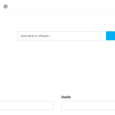
Schody
Kominki
Pokrycia
Rynny i Podsu
mbrany
Fundamenty i Zbrojene
Promocje
Kon
Usługa montażu
Blog
Odbiór osobisty
Pokrycia
Rynny i Podsufitka
Akcesoria
M
ór osobisty
Usługa montażu
Blog
Odbiór osobisty
Hasło