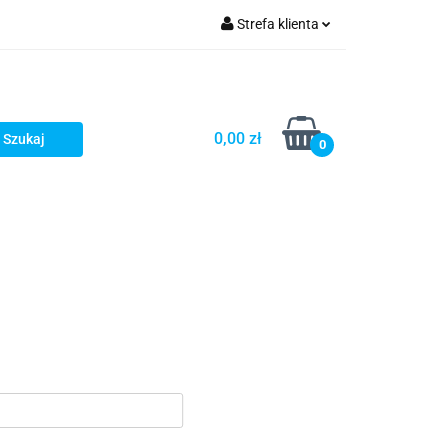
Strefa klienta
fitka
Zaloguj się
takt
Bestsellery
Zarejestruj się
Dodaj zgłoszenie
0,00 zł
0
Zgody cookies
embrany
Fundamenty i Zbrojene