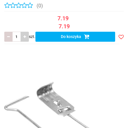
(0)
7.19
7.19
szt.
Do koszyka
Do
prze