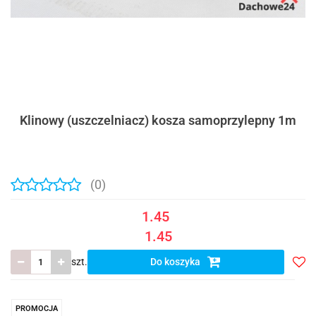
Klinowy (uszczelniacz) kosza samoprzylepny 1m
(0)
1.45
1.45
szt.
Do koszyka
Do
prze
PROMOCJA