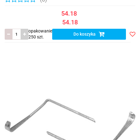
54.18
54.18
opakowanie
Do koszyka
250 szt.
Do
prze