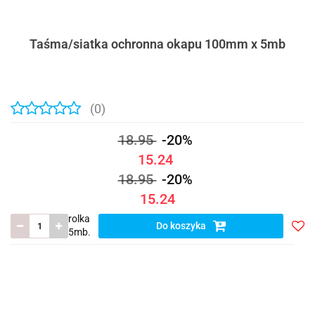
Taśma/siatka ochronna okapu 100mm x 5mb
(0)
18.95
-20%
15.24
18.95
-20%
15.24
rolka
Do koszyka
5mb.
Do
prze