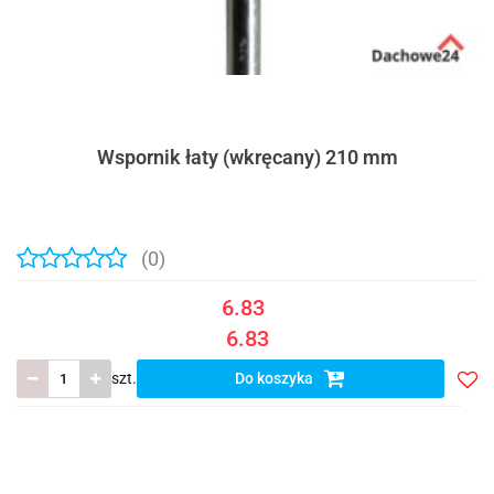
Wspornik łaty (wkręcany) 210 mm
(0)
6.83
6.83
szt.
Do koszyka
Do
prze