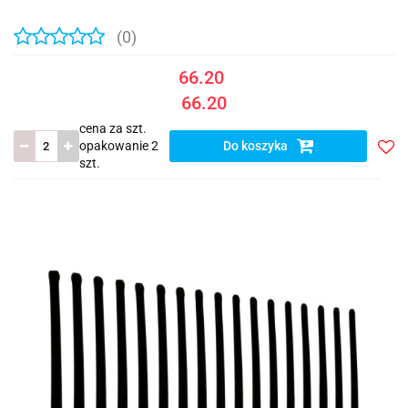
(0)
66.20
66.20
cena za szt.
opakowanie 2
Do koszyka
szt.
Do
prze