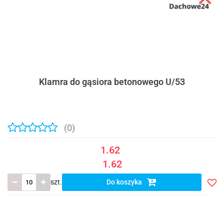
Klamra do gąsiora betonowego U/53
(0)
1.62
1.62
szt.
Do koszyka
Do
prze