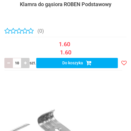
Klamra do gąsiora ROBEN Podstawowy
(0)
1.60
1.60
szt.
Do koszyka
Do
prze