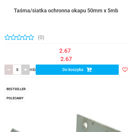
Taśma/siatka ochronna okapu 50mm x 5mb
(0)
2.67
2.67
mb
Do koszyka
Do
prze
BESTSELLER
POLECAMY