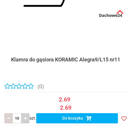
Klamra do gąsiora KORAMIC Alegra9/L15 nr11
(0)
2.69
2.69
szt.
Do koszyka
Do
prze