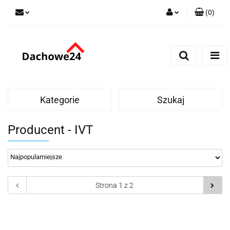
(
0
)
Zaloguj się
Zarejestruj się
Dodaj zgłoszenie
Zgody cookies
Kategorie
Szukaj
Producent - IVT