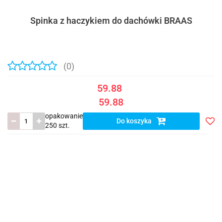
Spinka z haczykiem do dachówki BRAAS
(0)
59.88
59.88
opakowanie
Do koszyka
250 szt.
Do
prze