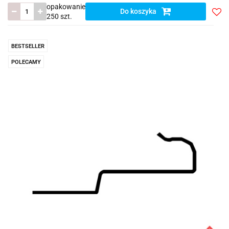
opakowanie
Do koszyka
250 szt.
Do
prze
BESTSELLER
POLECAMY