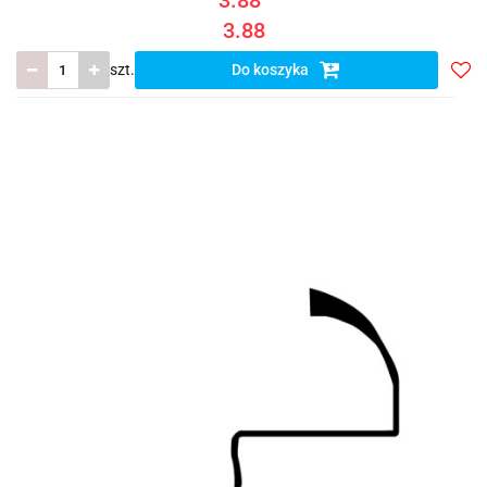
3.88
szt.
Do koszyka
Do
prze