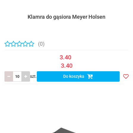
Klamra do gąsiora Meyer Holsen
(0)
3.40
3.40
szt.
Do koszyka
Do
prze