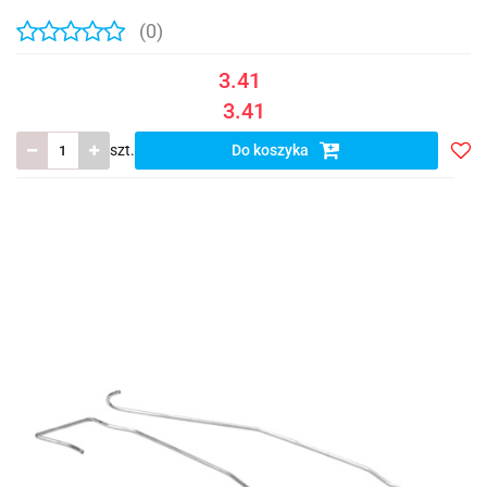
(0)
3.41
3.41
szt.
Do koszyka
Do
prze