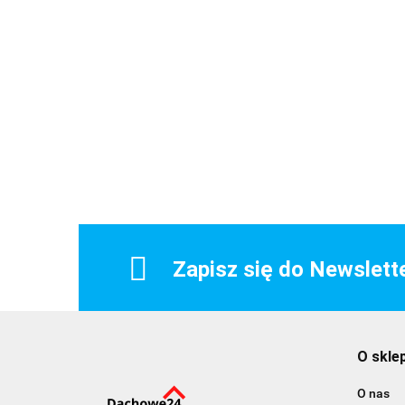
Zapisz się do Newslett
O skle
O nas