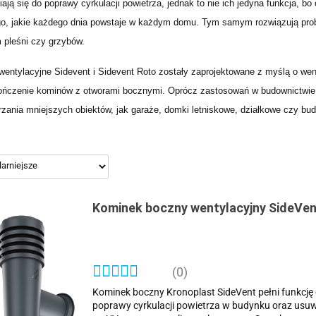
ają się do poprawy cyrkulacji powietrza, jednak to nie ich jedyna funkcja, b
go, jakie każdego dnia powstaje w każdym domu. Tym samym rozwiązują prob
 pleśni czy grzybów.
wentylacyjne Sidevent i Sidevent Roto zostały zaprojektowane z myślą o went
ończenie kominów z otworami bocznymi. Oprócz zastosowań w budownictwie
rzania mniejszych obiektów, jak garaże, domki letniskowe, działkowe czy bu
Kominek boczny wentylacyjny SideVen
(0)
Kominek boczny Kronoplast SideVent pełni funkcję o
poprawy cyrkulacji powietrza w budynku oraz usu