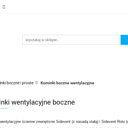
Schody
Kominki
Pokrycia
Rynny i Podsufit
ndamenty i Zbrojene
Promocje
Kontakt
Bestselle
Usługa montażu
Blog
Odbiór osobisty
Pokrycia
Rynny i Podsufitka
Akcesoria
Mem
ór osobisty
Usługa montażu
Blog
Odbiór osobisty
nki boczne i proste
Kominki boczne wentylacyjne
nki wentylacyjne boczne
wentylacyjne ścienne zewnętrzne
Sidevent (z nasadą stałą) i Sidevent Roto 