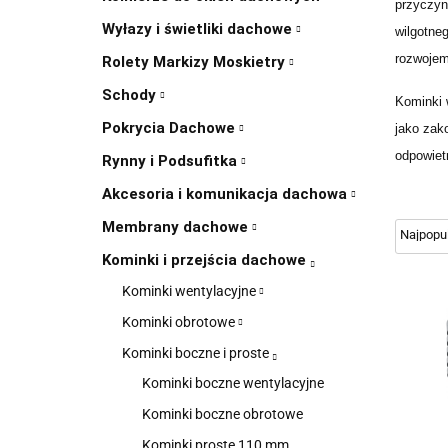
przyczyni
Wyłazy i świetliki dachowe
wilgotne
rozwojem
Rolety Markizy Moskietry
Schody
Kominki 
Pokrycia Dachowe
jako zak
odpowiet
Rynny i Podsufitka
Akcesoria i komunikacja dachowa
Membrany dachowe
Kominki i przejścia dachowe
Kominki wentylacyjne
Kominki obrotowe
Kominki boczne i proste
Kominki boczne wentylacyjne
Kominki boczne obrotowe
Kominki proste 110 mm