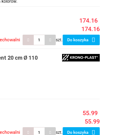
 kolorów.
174.16
174.16
zechowalni
szt.
Do koszyka
ent 20 cm Ø 110
55.99
55.99
zechowalni
szt.
Do koszyka