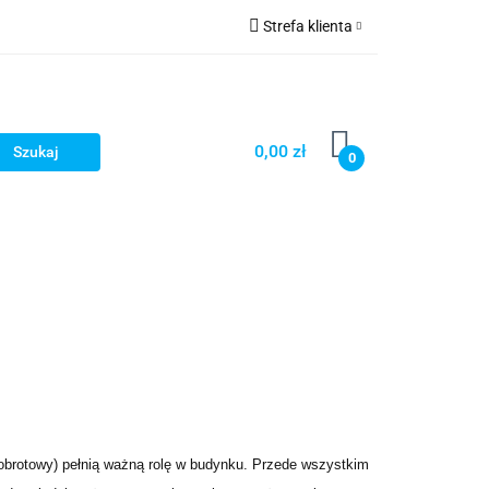
Strefa klienta
ka
Akcesoria
Zaloguj się
ry
Zarejestruj się
Dodaj zgłoszenie
0,00 zł
0
Zgody cookies
brany
Fundamenty i Zbrojene
(obrotowy) pełnią ważną rolę w budynku. Przede wszystkim