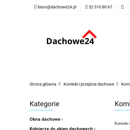
biuro@dachowe24.pl
52 510 80 67
Okna
Rolety
Membrany
Fu
Odbiór osobisty
Okna
Rolety
Schody
Kominki
Promocje
Kontakt
Bestsellery
Odbi
Strona główna
Kominki i przejścia dachowe
Komi
Kategorie
Komi
Okna dachowe
Kominki 
Kołnierze do okien dachowych