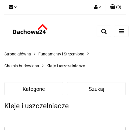
(
0
)
Zaloguj się
Zarejestruj się
Dodaj zgłoszenie
Zgody cookies
Strona główna
Fundamenty i Strzemiona
Chemia budowlana
Kleje i uszczelniacze
Kategorie
Szukaj
Kleje i uszczelniacze