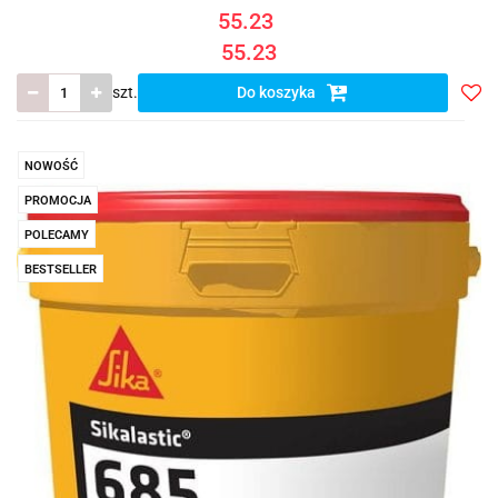
55.23
55.23
szt.
Do koszyka
Do
prze
NOWOŚĆ
PROMOCJA
POLECAMY
BESTSELLER