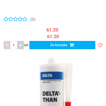
(0)
61.20
61.20
szt.
Do koszyka
Do
prze