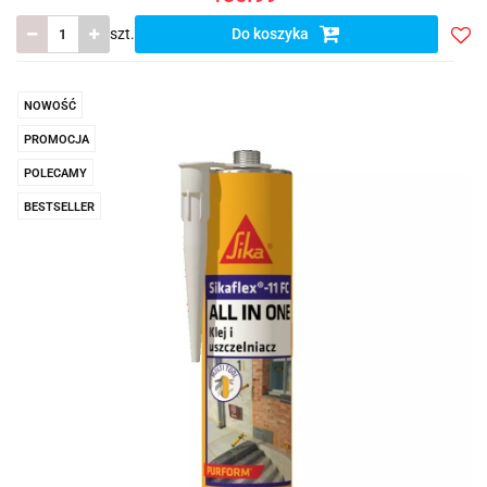
szt.
Do koszyka
Do
prze
NOWOŚĆ
PROMOCJA
POLECAMY
BESTSELLER