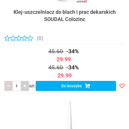
Klej-uszczelniacz do blach i prac dekarskich
SOUDAL Colozinc
(0)
45.60
-34%
29.99
45.60
-34%
29.99
szt.
Do koszyka
Do
prze