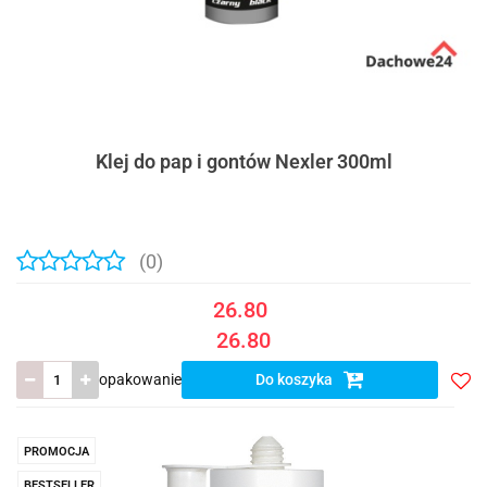
Klej do pap i gontów Nexler 300ml
(0)
26.80
26.80
opakowanie
Do koszyka
Do
prze
PROMOCJA
BESTSELLER