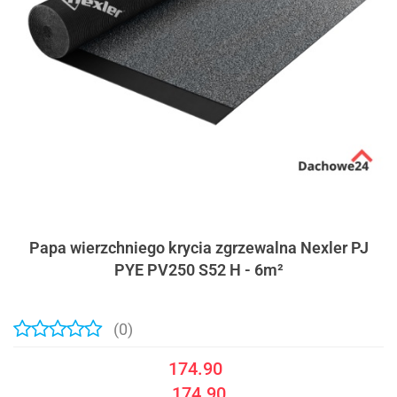
Papa wierzchniego krycia zgrzewalna Nexler PJ
PYE PV250 S52 H - 6m²
(0)
174.90
174.90