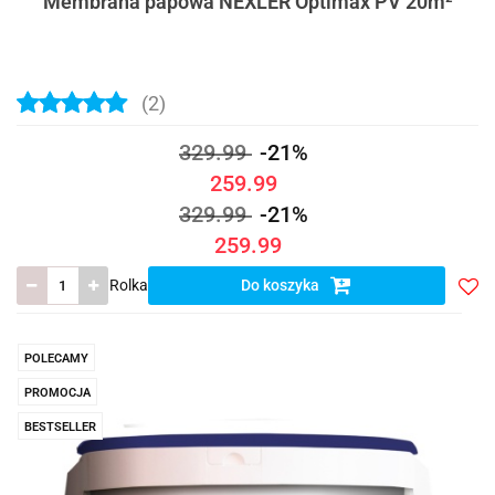
Membrana papowa NEXLER Optimax PV 20m²
(2)
329.99
-21%
259.99
329.99
-21%
259.99
Rolka
Do koszyka
Do
prze
POLECAMY
PROMOCJA
BESTSELLER