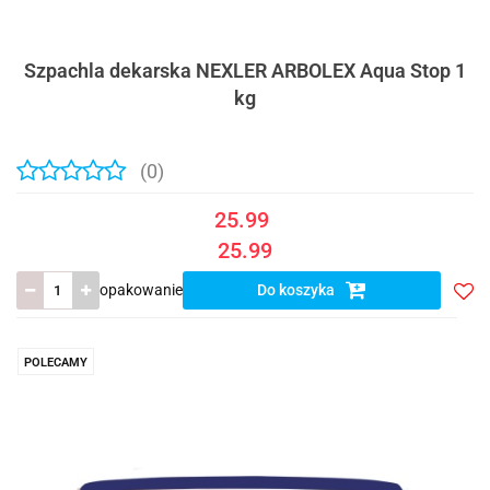
Szpachla dekarska NEXLER ARBOLEX Aqua Stop 1
kg
(0)
25.99
25.99
opakowanie
Do koszyka
Do
prze
POLECAMY