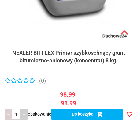
NEXLER BITFLEX Primer szybkoschnący grunt
bitumiczno-anionowy (koncentrat) 8 kg.
(0)
98.99
98.99
opakowanie
Do koszyka
Do
prze