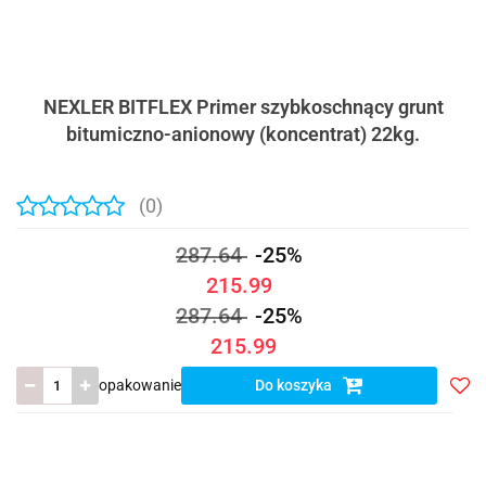
NEXLER BITFLEX Primer szybkoschnący grunt
bitumiczno-anionowy (koncentrat) 22kg.
(0)
287.64
-25%
215.99
287.64
-25%
215.99
opakowanie
Do koszyka
Do
prze