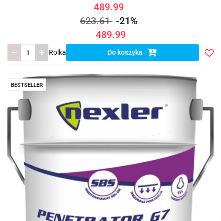
489.99
623.61
-21%
489.99
Rolka
Do koszyka
Do
prze
BESTSELLER