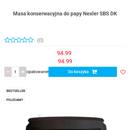
Masa konserwacyjna do papy Nexler SBS DK
(0)
94.99
94.99
opakowanie
Do koszyka
Do
prze
BESTSELLER
POLECAMY