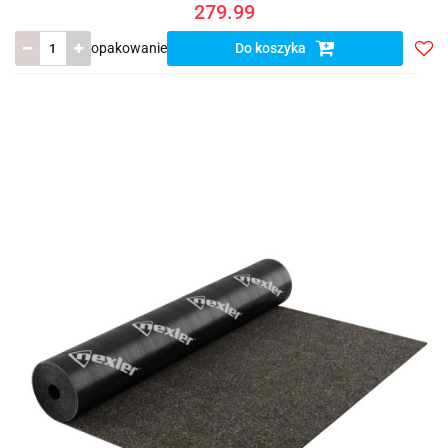
279.99
opakowanie
Do koszyka
Do
prze