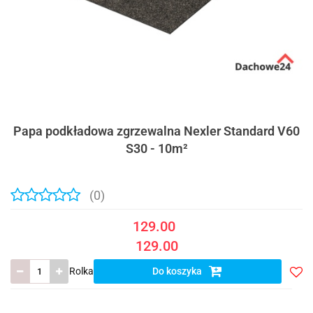
Papa podkładowa zgrzewalna Nexler Standard V60
S30 - 10m²
(0)
129.00
129.00
Rolka
Do koszyka
Do
prze