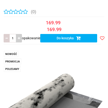
(0)
169.99
169.99
opakowanie
Do koszyka
Do
prze
NOWOŚĆ
PROMOCJA
POLECAMY