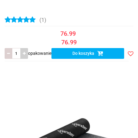
(1)
76.99
76.99
opakowanie
Do koszyka
Do
prze