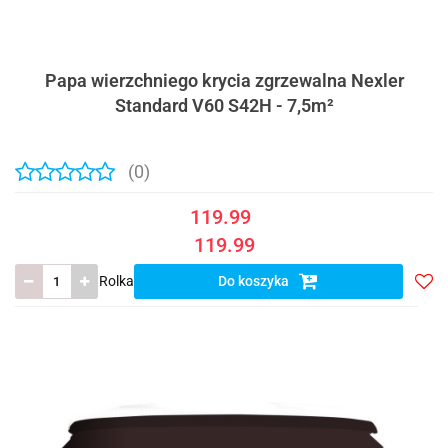
Papa wierzchniego krycia zgrzewalna Nexler
Standard V60 S42H - 7,5m²
(0)
119.99
119.99
Rolka
Do koszyka
Do
prze