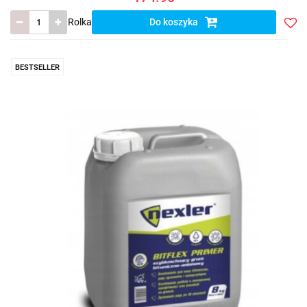
Rolka
Do koszyka
Do
prze
BESTSELLER