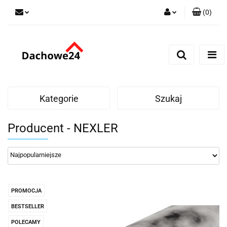
(
0
)
Zaloguj się
Zarejestruj się
Dodaj zgłoszenie
Zgody cookies
Kategorie
Szukaj
Producent - NEXLER
PROMOCJA
BESTSELLER
POLECAMY