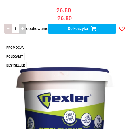
26.80
26.80
opakowanie
Do koszyka
Do
prze
PROMOCJA
POLECAMY
BESTSELLER