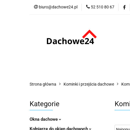
biuro@dachowe24.pl
52 510 80 67
Okna
Rolety
Akcesoria
Me
Odbiór osobisty
Okna
Rolety
Schody
Kominki
Promocje
Kontakt
Bestsellery
Odbi
Strona główna
Kominki i przejścia dachowe
Komi
Kategorie
Komi
Okna dachowe
Kołnierze do okien dachowych