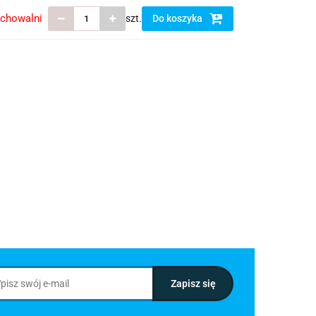
echowalni
szt.
Do koszyka