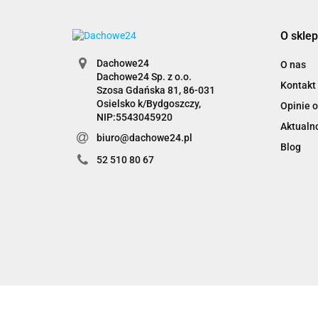
O sklep
Dachowe24
O nas
Dachowe24 Sp. z o.o.
Kontakt
Szosa Gdańska 81, 86-031
Osielsko k/Bydgoszczy,
Opinie o
NIP:5543045920
Aktualn
biuro@dachowe24.pl
Blog
52 510 80 67