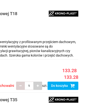
zowej T18
ntylacyjny z profilowanym przejściem dachowym,
inki wentylacyjne stosowane są do
cji grawitacyjnej, pionów kanalizacyjnych czy
dach. Szeroka gama kolorów i przejść dachowych.
133.28
133.28
echowalni
szt.
Do koszyka
zowej T35