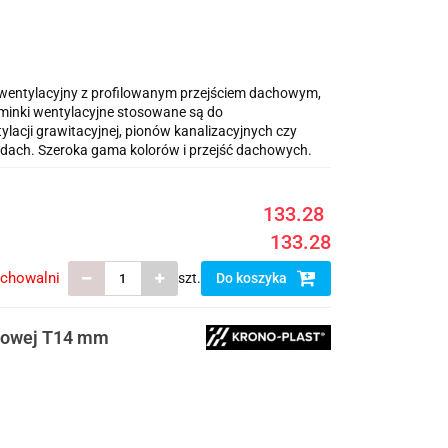
ntylacyjny z profilowanym przejściem dachowym,
inki wentylacyjne stosowane są do
cji grawitacyjnej, pionów kanalizacyjnych czy
dach. Szeroka gama kolorów i przejść dachowych.
133.28
133.28
echowalni
szt.
Do koszyka
ezowej T14 mm