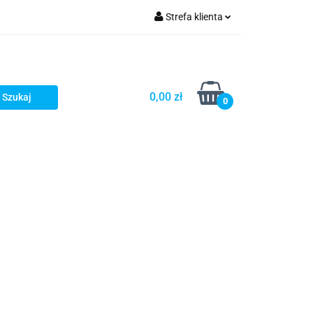
Strefa klienta
fitka
Zaloguj się
takt
Bestsellery
Zarejestruj się
Dodaj zgłoszenie
0,00 zł
0
Zgody cookies
embrany
Fundamenty i Zbrojene