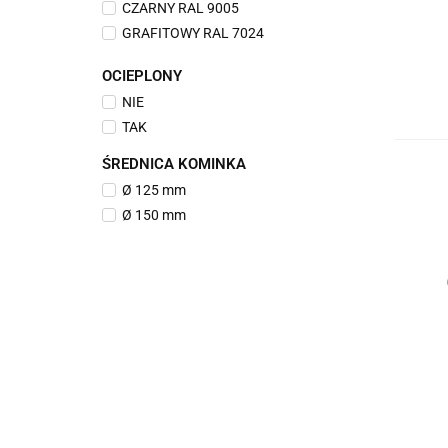
CZARNY RAL 9005
GRAFITOWY RAL 7024
JASNY SZARY RAL 7036
OCIEPLONY
WIŚNIOWY RAL 3009
NIE
ZIELONY RAL 6020
TAK
ŚREDNICA KOMINKA
Ø 125 mm
Ø 150 mm