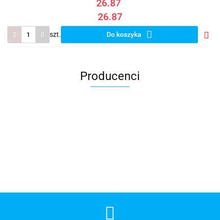
26.87
26.87
szt.
Do koszyka
Do
prze
Producenci