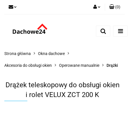
(
0
)
Zaloguj się
Zarejestruj się
Dodaj zgłoszenie
Zgody cookies
Strona główna
Okna dachowe
Akcesoria do obsługi okien
Operowane manualnie
Drążki
Drążek teleskopowy do obsługi okien
i rolet VELUX ZCT 200 K