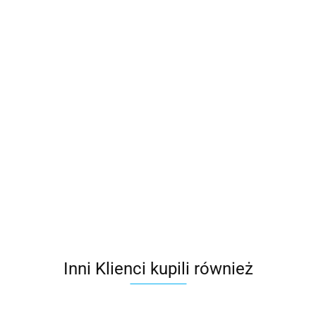
Drążek teleskopowy FAKRO ZST
91.11
Inni Klienci kupili również