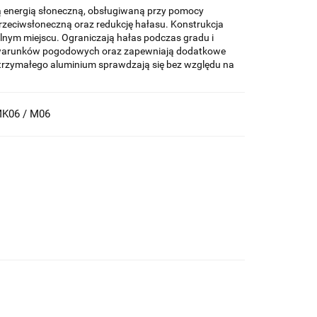
ną energią słoneczną, obsługiwaną przy pomocy
rzeciwsłoneczną oraz redukcję hałasu. Konstrukcja
lnym miejscu. Ograniczają hałas podczas gradu i
 warunków pogodowych oraz zapewniają dodatkowe
zymałego aluminium sprawdzają się bez względu na
MK06 / M06