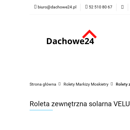
biuro@dachowe24.pl
52 510 80 67
Okna
Rolety
Membrany
Fu
Odbiór osobisty
Okna
Rolety
Schody
Kominki
Promocje
Kontakt
Bestsellery
Odbi
Strona główna
Rolety Markizy Moskietry
Rolety 
Roleta zewnętrzna solarna VEL