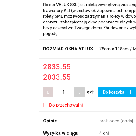
Roleta VELUX SSL jest roletą zewnętrzną zasila
klawiatury KLI (w zestawie). Zapewnia ochronę p
rolety SML możliwość zatrzymania rolety w dowo
deszczu, zabezpieczają okno podczas trudnych
bezpieczeństwa Twojego domu Zbudowane z wytr
pogodę.
ROZMIAR OKNA VELUX
78cm x 118cm / 
2833.55
2833.55
szt.
Do koszyka
Do przechowalni
Opinie
brak ocen
(dodaj)
Wysyłka w ciągu
4 dni