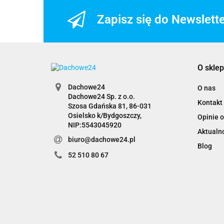
Zapisz się do Newslett
O sklep
Dachowe24
O nas
Dachowe24 Sp. z o.o.
Kontakt
Szosa Gdańska 81, 86-031
Osielsko k/Bydgoszczy,
Opinie o
NIP:5543045920
Aktualn
biuro@dachowe24.pl
Blog
52 510 80 67