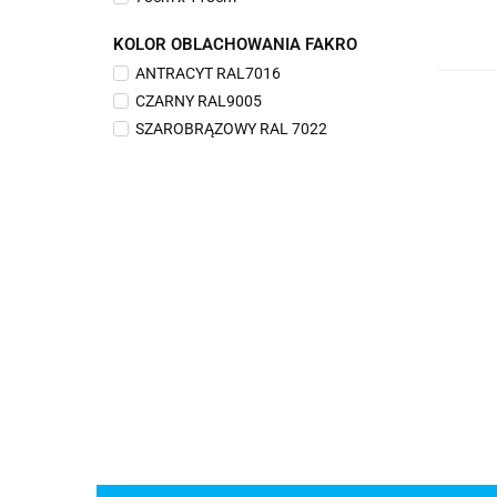
78cm x 140cm
KOLOR OBLACHOWANIA FAKRO
78cm x 160cm
ANTRACYT RAL7016
78cm x 98cm
CZARNY RAL9005
94cm x 118cm
SZAROBRĄZOWY RAL 7022
94cm x 140cm