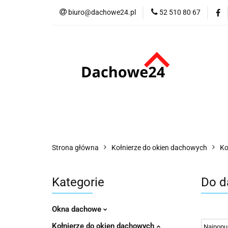
biuro@dachowe24.pl
52 510 80 67
Okna
Rolety
Akcesoria
Me
Odbiór osobisty
Okna
Rolety
Schody
Kominki
Promocje
Kontakt
Bestsellery
Odbi
Strona główna
Kołnierze do okien dachowych
Ko
Kategorie
Do d
Okna dachowe
Kołnierze do okien dachowych