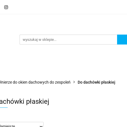
Schody
Kominki
Pokrycia
Rynny i Podsu
mbrany
Fundamenty i Zbrojene
Promocje
Kon
Usługa montażu
Blog
Odbiór osobisty
Pokrycia
Rynny i Podsufitka
Akcesoria
M
ór osobisty
Usługa montażu
Blog
Odbiór osobisty
łnierze do okien dachowych do zespoleń
Do dachówki płaskiej
achówki płaskiej