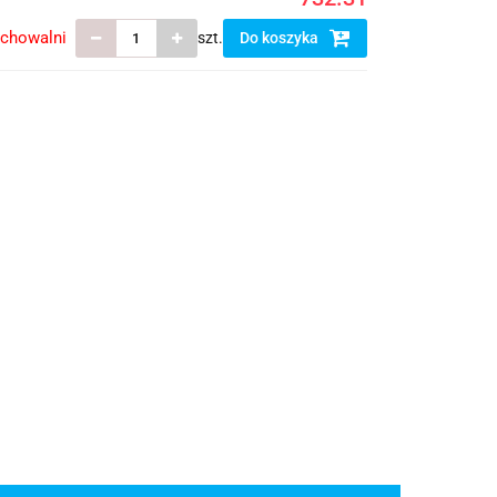
echowalni
szt.
Do koszyka