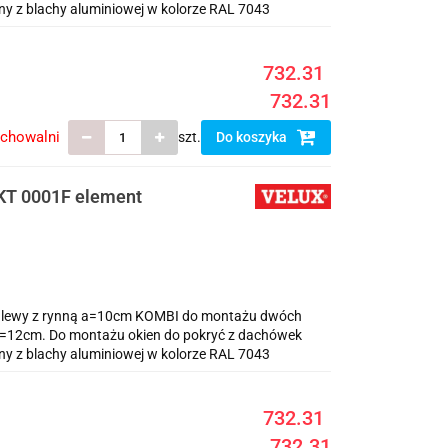
y z blachy aluminiowej w kolorze RAL 7043
732.31
732.31
echowalni
szt.
Do koszyka
EKT 0001F element
ny lewy z rynną a=10cm KOMBI do montażu dwóch
 a=12cm. Do montażu okien do pokryć z dachówek
y z blachy aluminiowej w kolorze RAL 7043
732.31
732.31