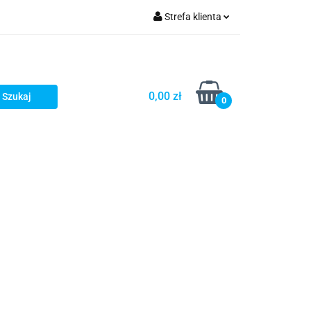
Strefa klienta
fitka
Zaloguj się
takt
Bestsellery
Zarejestruj się
Dodaj zgłoszenie
0,00 zł
0
Zgody cookies
embrany
Fundamenty i Zbrojene