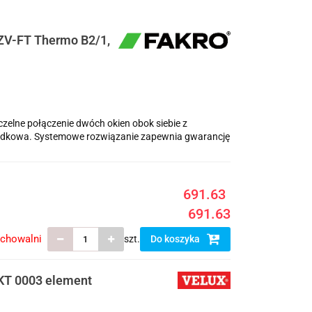
KZV-FT Thermo B2/1,
elne połączenie dwóch okien obok siebie z
dkowa. Systemowe rozwiązanie zapewnia gwarancję
691.63
691.63
echowalni
szt.
Do koszyka
EKT 0003 element