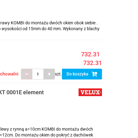
 prawy KOMBI do montażu dwóch okien obok siebie .
 o wysokości od 15mm do 40 mm. Wykonany z blachy
732.31
732.31
echowalni
szt.
Do koszyka
EKT 0001E element
ny lewy z rynną a=10cm KOMBI do montażu dwóch
 a=12cm. Do montażu okien do pokryć z dachówek