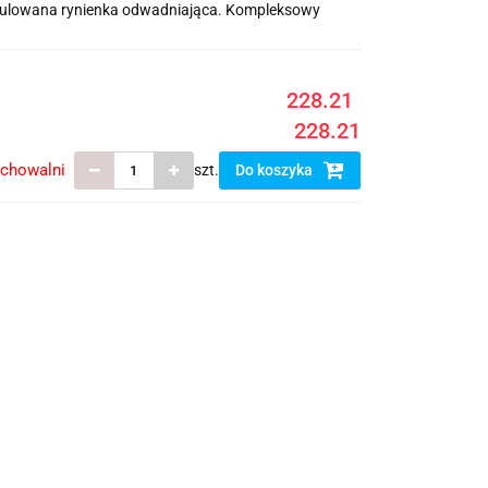
egulowana rynienka odwadniająca. Kompleksowy
228.21
228.21
echowalni
szt.
Do koszyka