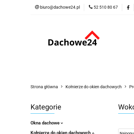
biuro@dachowe24.pl
52 510 80 67
Okna
Rolety
Akcesoria
Me
Odbiór osobisty
Okna
Rolety
Schody
Kominki
Promocje
Kontakt
Bestsellery
Odbi
Strona główna
Kołnierze do okien dachowych
Pr
Kategorie
Wokó
Okna dachowe
Kołnierze do okien dachowych