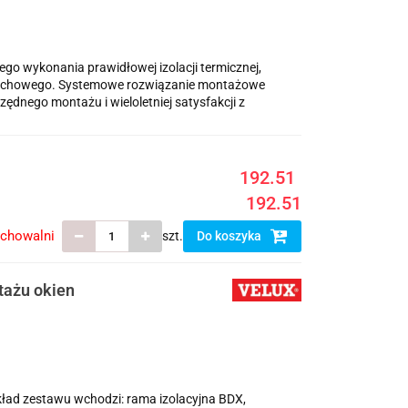
go wykonania prawidłowej izolacji termicznej,
 dachowego. Systemowe rozwiązanie montażowe
nego montażu i wieloletniej satysfakcji z
192.51
192.51
echowalni
szt.
Do koszyka
tażu okien
kład zestawu wchodzi: rama izolacyjna BDX,