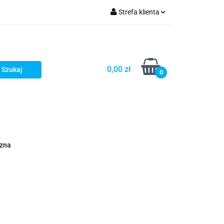
Strefa klienta
fitka
Zaloguj się
takt
Bestsellery
Zarejestruj się
Dodaj zgłoszenie
0,00 zł
0
Zgody cookies
embrany
Fundamenty i Zbrojene
czna