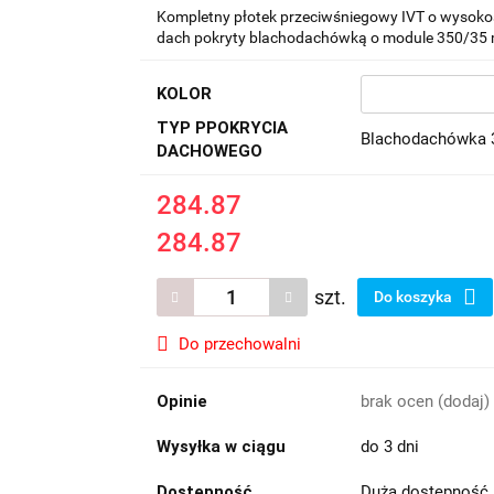
Kompletny płotek przeciwśniegowy IVT o wysokoś
dach pokryty blachodachówką o module 350/35
KOLOR
TYP PPOKRYCIA
Blachodachówka
DACHOWEGO
284.87
284.87
szt.
Do koszyka
Do przechowalni
Opinie
brak ocen
(dodaj)
Wysyłka w ciągu
do 3 dni
Dostępność
Duża dostępność