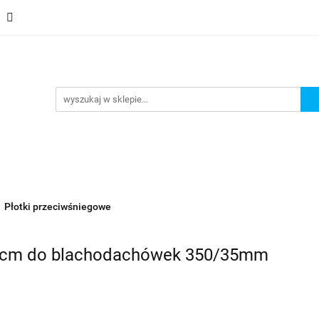
Schody
Kominki
Pokrycia
Rynny i Podsufit
ndamenty i Zbrojene
Promocje
Kontakt
Bestselle
Usługa montażu
Blog
Odbiór osobisty
Pokrycia
Rynny i Podsufitka
Akcesoria
Mem
ór osobisty
Usługa montażu
Blog
Odbiór osobisty
Płotki przeciwśniegowe
60cm do blachodachówek 350/35mm