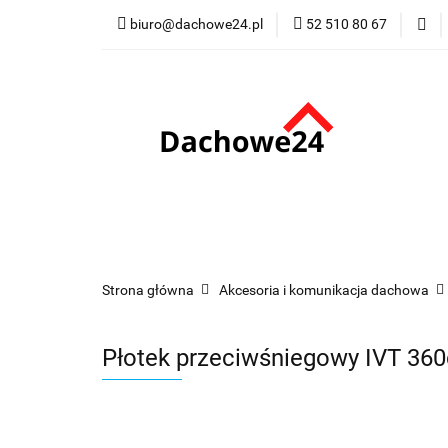
biuro@dachowe24.pl
52 510 80 67
Okna
Rolety
Membrany
Fu
Odbiór osobisty
Okna
Rolety
Schody
Kominki
Promocje
Kontakt
Bestsellery
Odbi
Strona główna
Akcesoria i komunikacja dachowa
Płotek przeciwśniegowy IVT 3