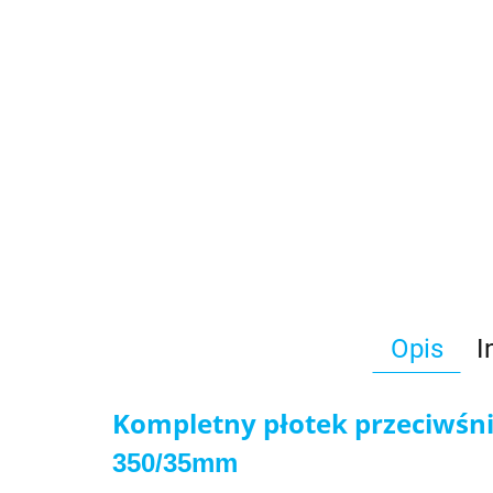
Opis
I
Kompletny płotek przeciwśn
350/35mm