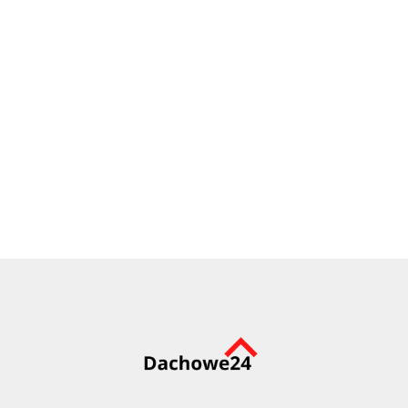
Spinka R-boczna (J) do dachówek ceramicznych
40x200mm
0.29