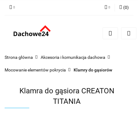
(
0
)
Zaloguj się
Zarejestruj się
Dodaj zgłoszenie
Zgody cookies
Strona główna
Akcesoria i komunikacja dachowa
Mocowanie elementów pokrycia
Klamry do gąsiorów
Klamra do gąsiora CREATON
TITANIA