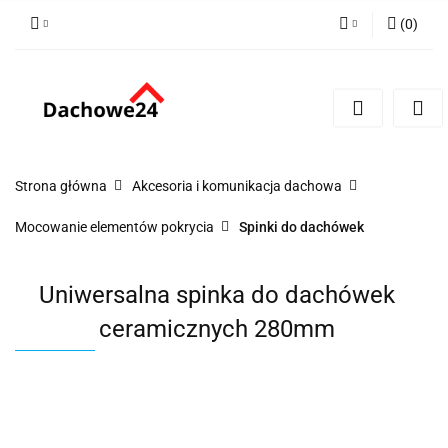
(
0
)
Zaloguj się
Zarejestruj się
Dodaj zgłoszenie
Zgody cookies
Strona główna
Akcesoria i komunikacja dachowa
Mocowanie elementów pokrycia
Spinki do dachówek
Uniwersalna spinka do dachówek
ceramicznych 280mm