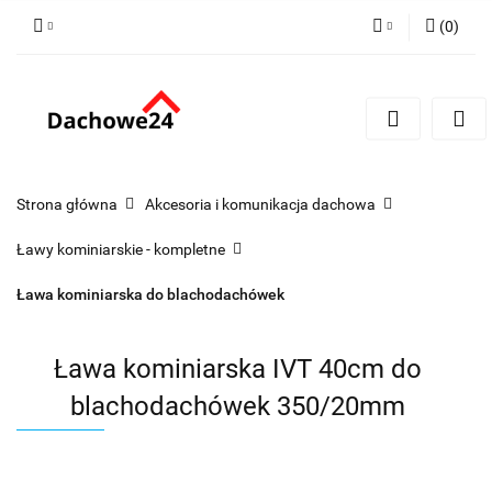
(
0
)
Zaloguj się
Zarejestruj się
Dodaj zgłoszenie
Zgody cookies
Strona główna
Akcesoria i komunikacja dachowa
Ławy kominiarskie - kompletne
Ława kominiarska do blachodachówek
Ława kominiarska IVT 40cm do
blachodachówek 350/20mm