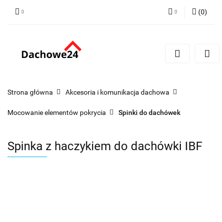
(
0
)
Zaloguj się
Zarejestruj się
Dodaj zgłoszenie
Zgody cookies
Strona główna
Akcesoria i komunikacja dachowa
Mocowanie elementów pokrycia
Spinki do dachówek
Spinka z haczykiem do dachówki IBF