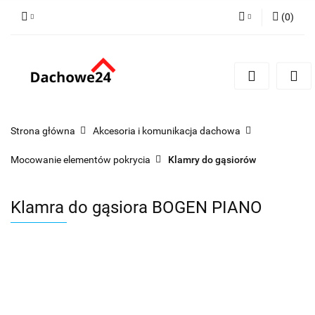
(
0
)
Zaloguj się
Zarejestruj się
Dodaj zgłoszenie
Zgody cookies
Strona główna
Akcesoria i komunikacja dachowa
Mocowanie elementów pokrycia
Klamry do gąsiorów
Klamra do gąsiora BOGEN PIANO