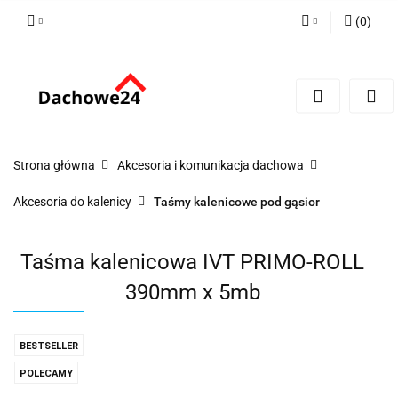
(
0
)
Zaloguj się
Zarejestruj się
Dodaj zgłoszenie
Zgody cookies
Strona główna
Akcesoria i komunikacja dachowa
Akcesoria do kalenicy
Taśmy kalenicowe pod gąsior
Taśma kalenicowa IVT PRIMO-ROLL
390mm x 5mb
BESTSELLER
POLECAMY