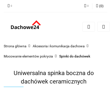
(
0
)
Zaloguj się
Zarejestruj się
Dodaj zgłoszenie
Zgody cookies
Strona główna
Akcesoria i komunikacja dachowa
Mocowanie elementów pokrycia
Spinki do dachówek
Uniwersalna spinka boczna do
dachówek ceramicznych