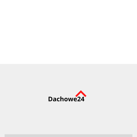
Grzebień okapu z kratką
18.95
wentylacyjną 60mm x 1000mm
15.24
3.88