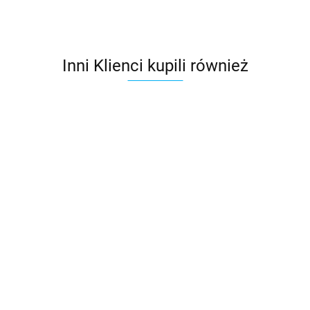
Inni Klienci kupili również
Taśma/siatka ochronna
okapu 100mm x 5mb