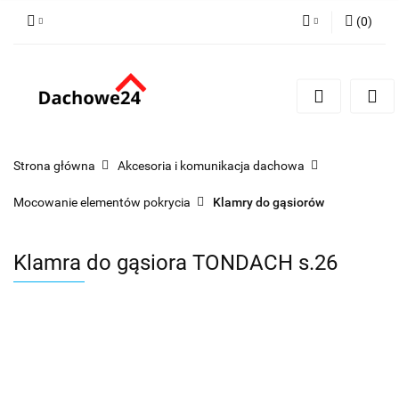
(
0
)
Zaloguj się
Zarejestruj się
Dodaj zgłoszenie
Zgody cookies
Strona główna
Akcesoria i komunikacja dachowa
Mocowanie elementów pokrycia
Klamry do gąsiorów
Klamra do gąsiora TONDACH s.26